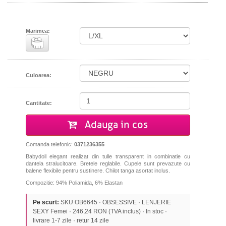
Marimea:
Culoarea:
Cantitate:
Adauga in cos
Comanda telefonic:
0371236355
Babydoll elegant realizat din tulle transparent in combinatie cu
dantela stralucitoare. Bretele reglabile. Cupele sunt prevazute cu
balene flexibile pentru sustinere. Chilot tanga asortat inclus.
Compozitie: 94% Poliamida, 6% Elastan
Pe scurt:
SKU OB6645 · OBSESSIVE · LENJERIE
SEXY Femei · 246,24 RON (TVA inclus) · In stoc ·
livrare 1-7 zile · retur 14 zile