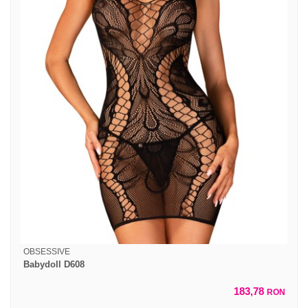
OBSESSIVE
Babydoll D608
183,78
RON