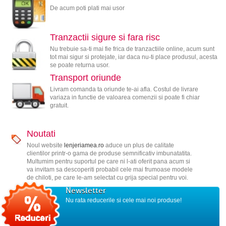
De acum poti plati mai usor
Tranzactii sigure si fara risc
Nu trebuie sa-ti mai fie frica de tranzactiile online, acum sunt
tot mai sigur si protejate, iar daca nu-ti place produsul, acesta
se poate returna usor.
Transport oriunde
Livram comanda ta oriunde te-ai afla. Costul de livrare
variaza in functie de valoarea comenzii si poate fi chiar
gratuit.
Noutati
Noul website
lenjeriamea.ro
aduce un plus de calitate
clientilor printr-o gama de produse semnificativ imbunatatita.
Multumim pentru suportul pe care ni l-ati oferit pana acum si
va invitam sa descoperiti probabil cele mai frumoase modele
de chiloti, pe care le-am selectat cu grija special pentru voi.
Newsletter
Nu rata reducerile si cele mai noi produse!