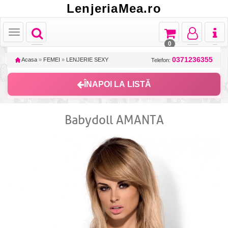
LenjeriaMea.ro
Toggle
Toggle
Toggle
Toggl
Toggle
navigation
navigation
navigation
naviga
navigation
0
0371236355
Acasa
»
FEMEI
»
LENJERIE SEXY
Telefon:
ÎNAPOI LA LISTĂ
Babydoll AMANTA