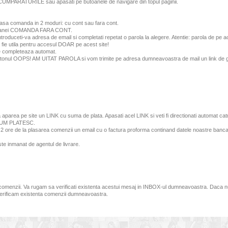
A CUMPARATURILE sau apasati pe butoanele de navigare din topul paginii.
lasa comanda in 2 moduri: cu cont sau fara cont.
l coloanei COMANDA FARA CONT.
Introduceti-va adresa de email si completati repetat o parola la alegere. Atentie: parola 
ie utila pentru accesul DOAR pe acest site!
 se completeaza automat.
siti butonul OOPS! AM UITAT PAROLA si vom trimite pe adresa dumneavoastra de mail un link de 
a aparea pe site un LINK cu suma de plata. Apasati acel LINK si veti fi directionati automat ca
a CUM PLATESC.
im 2 ore de la plasarea comenzii un email cu o factura proforma continand datele noastre bancar
este inmanat de agentul de livrare.
comenzii. Va rugam sa verificati existenta acestui mesaj in INBOX-ul dumneavoastra. Daca nu 
a verificam existenta comenzii dumneavoastra.