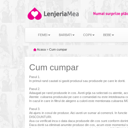
FEMEI
BARBATI
COPII
BEBE
Acasa
»
Cum cumpar
Cum cumpar
Pasul 1.
In primul rand cautati si gasiti produsul sau produsele pe care le doriti.
Pasul 2.
Adaugati pe rand produsele in cos. Aveti grija sa selectati cu atentie, a
Atentie: culoarea produsului pe care o comandati nu este intotdeauna 
In cazul in care in filtrul de alegere a culorii este mentionata culoar
Pasul 3.
Ati ajuns in cosul de produse. Aici aveti un sumar al comenzii. In functie
DISCOUNTURI.
Asa ca verificati inca o data daca produsele din cos sunt conform dorintel
Daca doriti sa eliminati anumite produse din cos, acum este momentul sa o