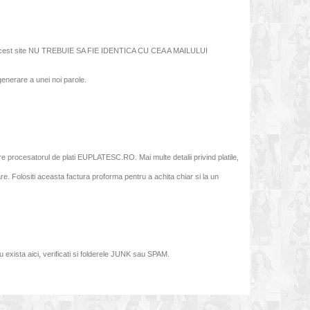
de pe acest site NU TREBUIE SA FIE IDENTICA CU CEA A MAILULUI
generare a unei noi parole.
tre procesatorul de plati EUPLATESC.RO. Mai multe detalii privind platile,
e. Folositi aceasta factura proforma pentru a achita chiar si la un
exista aici, verificati si folderele JUNK sau SPAM.