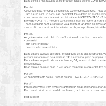
Daca doriti sa mai adaugati si alte produse, folositi butonul CONTINU
Pasul 4.
Cosul este gata? Incepeti sa completati datele dumneavoastra. Puteti p
- fara a crea cont - in acest caz, completati toate datele din dreptu
- cu crearea de cont - in acest caz, folositi meniul CREAZA-TI CONT. 
DUMNEAVOASTRA. Folositi o parola simpla, usor de memorat, care sa f
- daca aveti deja cont, e simplu sa va autentificati iar datele de livrare
- in cazul in care aveti cont dar ati uitat parola, nicio problema, folo
Pasul 5.
Alegeti modalitatea de plata. Exista 3 varianta de a achita o comanda:
- cu cardul
- prin transfer bancar
- cu cash la livrarea coletului
Daca ati ales sa platiti cu cardul, imediat dupa ce ati plasat comanda, v
precum si modalitatea de a achita in rate o comanda, gasiti pe pagin
Daca ati ales sa platiti prin transfer bancar, OP, va vom trimite in max
ghiseu bancar.
Daca ati ales sa platiti cash, o veti face in momentul in care coletul va 
Pasul 6.
Ati completat toate datele? Apasati butonul FINALIZEAZA COMANDA.
Pasul 7.
Pentru confirmare, vom trimite instantaneu un email continand sumarul 
Daca nu ati primit acest email de confirmare, ar fi bine sa ne sunati s
Mult succes!