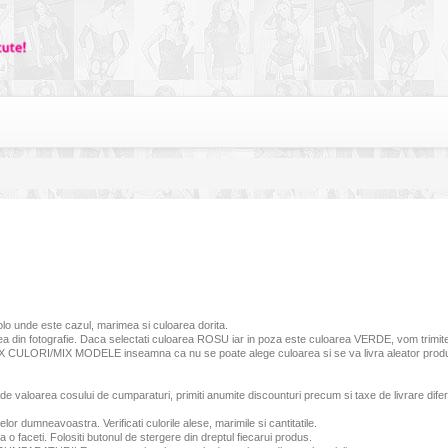
colo unde este cazul, marimea si culoarea dorita.
cea din fotografie. Daca selectati culoarea ROSU iar in poza este culoarea VERDE, vom trimi
ea MIX CULORI/MIX MODELE inseamna ca nu se poate alege culoarea si se va livra aleator produsu
 de valoarea cosului de cumparaturi, primiti anumite discounturi precum si taxe de livrare dife
or dumneavoastra. Verificati culorile alese, marimile si cantitatile.
 faceti. Folositi butonul de stergere din dreptul fiecarui produs.