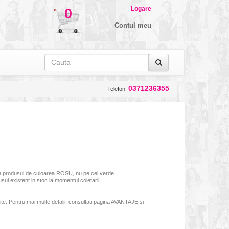
Logare
0
Contul meu
0371236355
Telefon:
te produsul de culoarea ROSU, nu pe cel verde.
l existent in stoc la momentul coletarii.
rite. Pentru mai multe detalii, consultati pagina AVANTAJE si