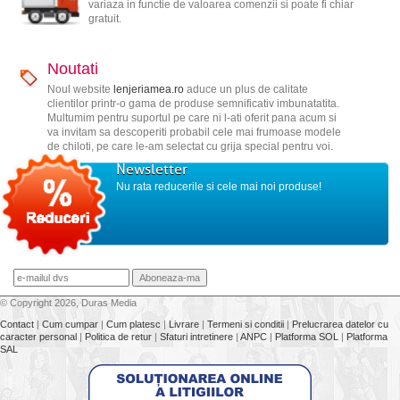
variaza in functie de valoarea comenzii si poate fi chiar
gratuit.
Noutati
Noul website
lenjeriamea.ro
aduce un plus de calitate
clientilor printr-o gama de produse semnificativ imbunatatita.
Multumim pentru suportul pe care ni l-ati oferit pana acum si
va invitam sa descoperiti probabil cele mai frumoase modele
de chiloti, pe care le-am selectat cu grija special pentru voi.
Newsletter
Nu rata reducerile si cele mai noi produse!
© Copyright 2026, Duras Media
Contact
|
Cum cumpar
|
Cum platesc
|
Livrare
|
Termeni si conditii
|
Prelucrarea datelor cu
caracter personal
|
Politica de retur
|
Sfaturi intretinere
|
ANPC
|
Platforma SOL
|
Platforma
SAL