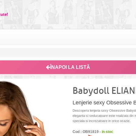
ÎNAPOI LA LISTĂ
Babydoll ELIAN
Lenjerie sexy Obsessive
Descopera lenjeria sexy Obsessive Babydo
eleganta si seducatoare este realizata din ma
speciala si increzatoare in orice ocazie.
Cod : OB91819 -
in stoc