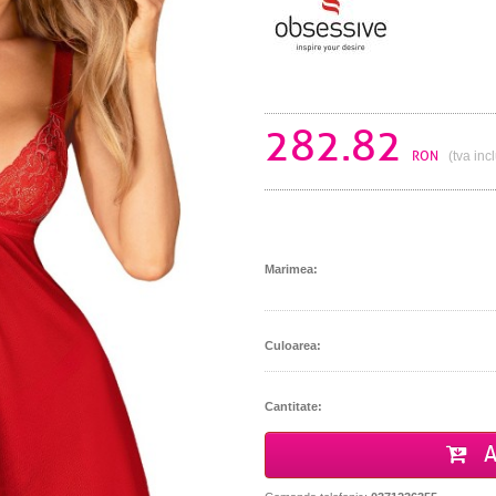
282.82
RON
(tva inc
Marimea:
Culoarea:
Cantitate:
A