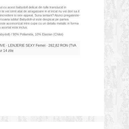
pul cu acest babydoll delicat din tulle translucid in
i te vei simti atat de atragatoare in el incat nu vei dori sa il
i incredere si sex-appeal.
Suna tentant? Atunci pregateste-
ersoana iubita! Babydoll-ul este despicat pe partea
 este
accesorizat intre cupe cu un detaliu metalic in forma
a asortat este inclus.
bydoll) / 90% Poliamida, 10% Elastan (Chilot)
E · LENJERIE SEXY Femei · 282,82 RON (TVA
tur 14 zile