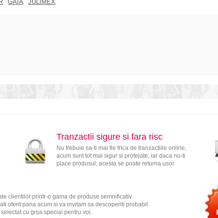
R
GAIA
JULIMEX
Tranzactii sigure si fara risc
Nu trebuie sa-ti mai fie frica de tranzactiile online,
acum sunt tot mai sigur si protejate, iar daca nu-ti
place produsul, acesta se poate returna usor.
te clientilor printr-o gama de produse semnificativ
ati oferit pana acum si va invitam sa descoperiti probabil
electat cu grija special pentru voi.