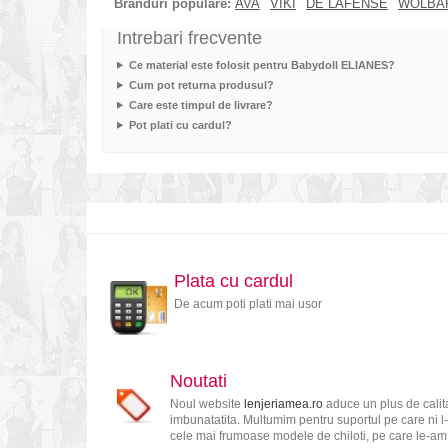
Branduri populare:
AVA
VIKI
DE LAFENSE
WOLBA
Intrebari frecvente
Ce material este folosit pentru Babydoll ELIANES?
Cum pot returna produsul?
Care este timpul de livrare?
Pot plati cu cardul?
Plata cu cardul
De acum poti plati mai usor
Noutati
Noul website
lenjeriamea.ro
aduce un plus de calita
imbunatatita. Multumim pentru suportul pe care ni l-
cele mai frumoase modele de chiloti, pe care le-am s