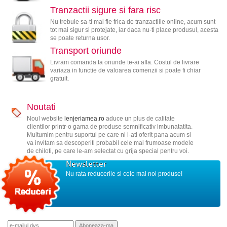
Tranzactii sigure si fara risc
Nu trebuie sa-ti mai fie frica de tranzactiile online, acum sunt
tot mai sigur si protejate, iar daca nu-ti place produsul, acesta
se poate returna usor.
Transport oriunde
Livram comanda ta oriunde te-ai afla. Costul de livrare
variaza in functie de valoarea comenzii si poate fi chiar
gratuit.
Noutati
Noul website
lenjeriamea.ro
aduce un plus de calitate
clientilor printr-o gama de produse semnificativ imbunatatita.
Multumim pentru suportul pe care ni l-ati oferit pana acum si
va invitam sa descoperiti probabil cele mai frumoase modele
de chiloti, pe care le-am selectat cu grija special pentru voi.
Newsletter
Nu rata reducerile si cele mai noi produse!