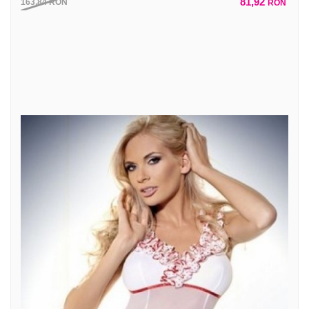
81,92
163,84
RON
RON