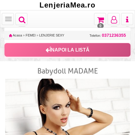
LenjeriaMea.ro
Toggle
Toggle
Toggle
Toggl
Toggle
navigation
navigation
navigation
naviga
navigation
0
0371236355
Acasa
»
FEMEI
»
LENJERIE SEXY
Telefon:
ÎNAPOI LA LISTĂ
Babydoll MADAME