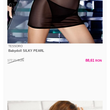
TESSORO
Babydoll SILKY PEARL
88,61
177,21
RON
RON