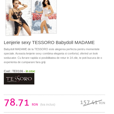
Lenjerie sexy TESSORO Babydoll MADAME
Babydoll MADAME de la TESSORO este alegerea perfecta pentru momentele
speciale. Aceasta lenjerie sexy combina eleganta si confortul, oferind un look
seducator. Cu livrare rapida si posibilitatea de retur in 14 zile, te poti bucura de o
experienta de cumparare fara griji.
Cod : TE0106 -
in stoc
78.71
157.41
RON
RON
(tva inclus)