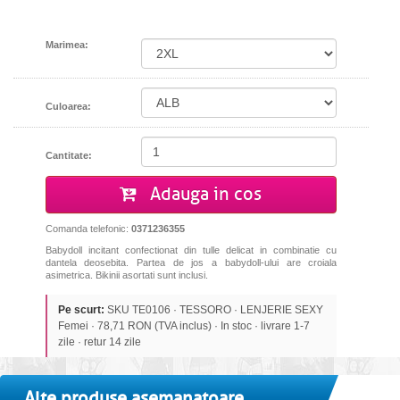
Marimea:
Culoarea:
Cantitate:
Adauga in cos
Comanda telefonic:
0371236355
Babydoll incitant confectionat din tulle delicat in combinatie cu
dantela deosebita. Partea de jos a babydoll-ului are croiala
asimetrica. Bikinii asortati sunt inclusi.
Pe scurt:
SKU TE0106 · TESSORO · LENJERIE SEXY
Femei · 78,71 RON (TVA inclus) · In stoc · livrare 1-7
zile · retur 14 zile
Alte produse asemanatoare