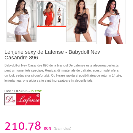
Lenjerie sexy de Lafense - Babydoll Nev
Casandre 896
Babydoll-ul Nev Casandre 896 de la brandul De Lafense este alegerea perfecta
pentru momentele speciale. Realizat din materiale de calitate, acest model ofera
un look seducator si confortabil. Cu livrare rapida si posibilitatea de retur in 14 zile,
lenjeriamea.ro te ajuta sa te simti increzatoare in alegerile tale.
Cod : DFS896 -
in stoc
210.78
RON
(tva inclus)