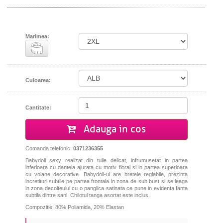
Marimea:
Culoarea:
Cantitate:
Adauga in cos
Comanda telefonic:
0371236355
Babydoll sexy realizat din tulle delicat, infrumusetat in partea
inferioara cu dantela ajurata cu motiv floral si in partea superioara
cu volane decorative. Babydoll-ul are bretele reglabile, prezinta
incretituri subtile pe partea frontala in zona de sub bust si se leaga
in zona decolteului cu o panglica satinata ce pune in evidenta fanta
subtila dintre sani. Chilotul tanga asortat este inclus.
Compozitie: 80% Poliamida, 20% Elastan