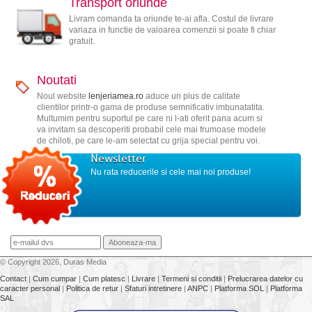
Transport oriunde
Livram comanda ta oriunde te-ai afla. Costul de livrare
variaza in functie de valoarea comenzii si poate fi chiar
gratuit.
Noutati
Noul website
lenjeriamea.ro
aduce un plus de calitate
clientilor printr-o gama de produse semnificativ imbunatatita.
Multumim pentru suportul pe care ni l-ati oferit pana acum si
va invitam sa descoperiti probabil cele mai frumoase modele
de chiloti, pe care le-am selectat cu grija special pentru voi.
Newsletter
Nu rata reducerile si cele mai noi produse!
© Copyright 2026, Duras Media
Contact
|
Cum cumpar
|
Cum platesc
|
Livrare
|
Termeni si conditii
|
Prelucrarea datelor cu
caracter personal
|
Politica de retur
|
Sfaturi intretinere
|
ANPC
|
Platforma SOL
|
Platforma
SAL