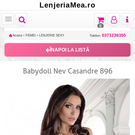
LenjeriaMea.ro
Toggle
Toggle
Toggle
Toggl
Toggle
navigation
navigation
navigation
naviga
navigation
0
0371236355
Acasa
»
FEMEI
»
LENJERIE SEXY
Telefon:
ÎNAPOI LA LISTĂ
Babydoll Nev Casandre 896