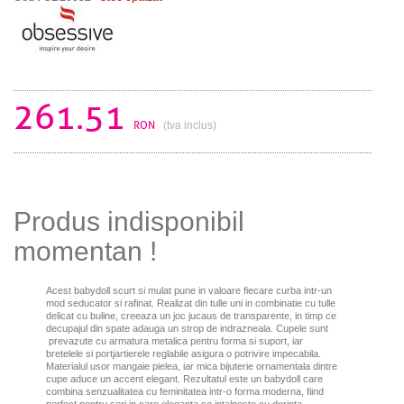
261.51
RON
(tva inclus)
Produs indisponibil
momentan !
Acest babydoll scurt si mulat pune in valoare fiecare curba intr-un
mod seducator si rafinat. Realizat din tulle uni in combinatie cu tulle
delicat cu buline, creeaza un joc jucaus de transparente, in timp ce
decupajul din spate adauga un strop de indrazneala. Cupele sunt
prevazute cu armatura metalica pentru forma si suport
, iar
bretelele si portjartierele reglabile asigura o potrivire impecabila.
Materialul usor mangaie pielea, iar mica b
ijuterie ornamentala dintre
cupe
aduce un accent elegant. Rezultatul este un babydoll care
combina senzualitatea cu feminitatea intr-o forma moderna, fiind