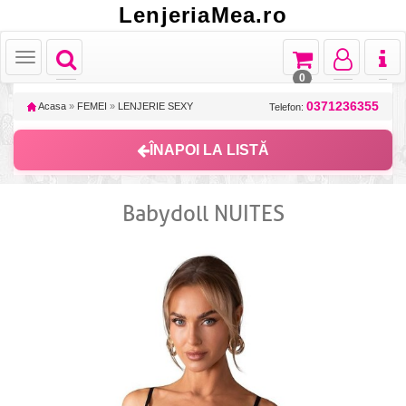
LenjeriaMea.ro
Toggle
Toggle
Toggle
Toggl
Toggle
navigation
navigation
navigation
naviga
navigation
0
0371236355
Acasa
»
FEMEI
»
LENJERIE SEXY
Telefon:
ÎNAPOI LA LISTĂ
Babydoll NUITES