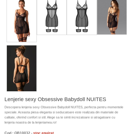
Lenjerie sexy Obsessive Babydoll NUITES
Descopera lenjeria sexy Obsessive Babydoll NUITES, perfecta pentru momentele
speciale. Aceasta piesa eleganta si seducatoare este realizata din materiale de
calitate, oferind confort si stil. Alege sa te simti increzatoare si atragatoare cu
lenjeria noastra de la lenjeriamea.ro!
Cod : OB10032 -
stoc epuizat