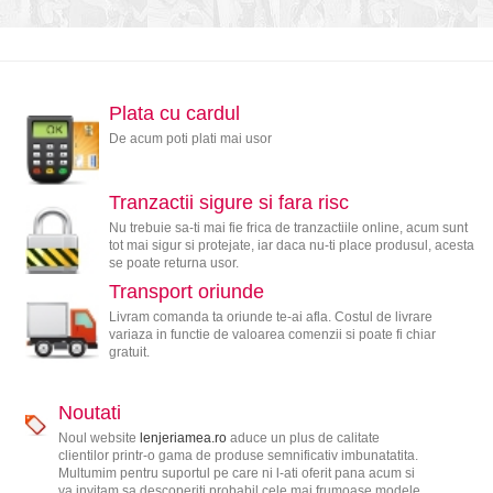
Plata cu cardul
De acum poti plati mai usor
Tranzactii sigure si fara risc
Nu trebuie sa-ti mai fie frica de tranzactiile online, acum sunt
tot mai sigur si protejate, iar daca nu-ti place produsul, acesta
se poate returna usor.
Transport oriunde
Livram comanda ta oriunde te-ai afla. Costul de livrare
variaza in functie de valoarea comenzii si poate fi chiar
gratuit.
Noutati
Noul website
lenjeriamea.ro
aduce un plus de calitate
clientilor printr-o gama de produse semnificativ imbunatatita.
Multumim pentru suportul pe care ni l-ati oferit pana acum si
va invitam sa descoperiti probabil cele mai frumoase modele