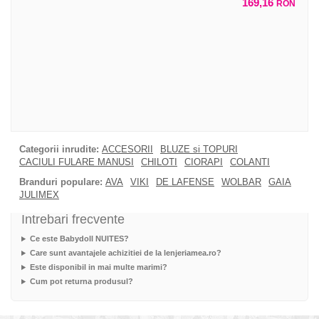
169,16
RON
Categorii inrudite:
ACCESORII
BLUZE si TOPURI
CACIULI FULARE MANUSI
CHILOTI
CIORAPI
COLANTI
Branduri populare:
AVA
VIKI
DE LAFENSE
WOLBAR
GAIA
JULIMEX
Intrebari frecvente
Ce este Babydoll NUITES?
Care sunt avantajele achizitiei de la lenjeriamea.ro?
Este disponibil in mai multe marimi?
Cum pot returna produsul?