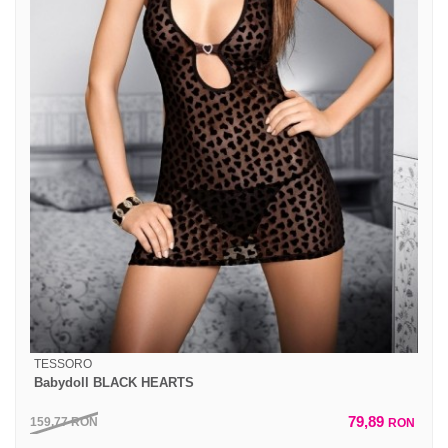
TESSORO
Babydoll BLACK HEARTS
79,89
159,77
RON
RON