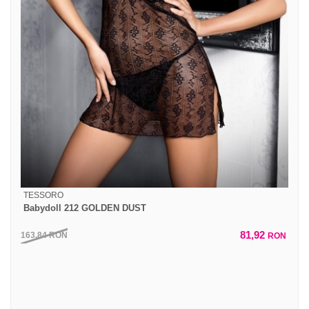
TESSORO
Babydoll 212 GOLDEN DUST
81,92
163,84
RON
RON