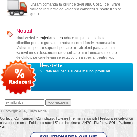
Livram comanda ta oriunde te-ai afla. Costul de livrare
variaza in functie de valoarea comenzii si poate fi chiar
gratuit.
Noutati
Noul website
lenjeriamea.ro
aduce un plus de calitate
clientilor printr-o gama de produse semnificativ imbunatatita.
Multumim pentru suportul pe care ni l-ati oferit pana acum si
va invitam sa descoperiti probabil cele mai frumoase modele
de chiloti, pe care le-am selectat cu grija special pentru voi.
Newsletter
Nu rata reducerile si cele mai noi produse!
© Copyright 2026, Duras Media
Contact
|
Cum cumpar
|
Cum platesc
|
Livrare
|
Termeni si conditii
|
Prelucrarea datelor cu
caracter personal
|
Politica de retur
|
Sfaturi intretinere
|
ANPC
|
Platforma SOL
|
Platforma
SAL