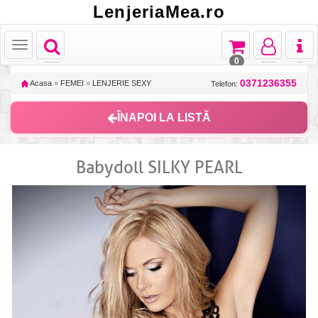
LenjeriaMea.ro
Toggle
Toggle
Toggle
Toggl
Toggle
navigation
navigation
navigation
naviga
navigation
0
0371236355
Acasa
»
FEMEI
»
LENJERIE SEXY
Telefon:
ÎNAPOI LA LISTĂ
Babydoll SILKY PEARL