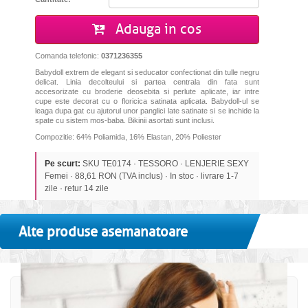
Adauga in cos
Comanda telefonic:
0371236355
Babydoll extrem de elegant si seducator confectionat din tulle negru
delicat. Linia decolteului si partea centrala din fata sunt
accesorizate cu broderie deosebita si perlute aplicate, iar intre
cupe este decorat cu o floricica satinata aplicata. Babydoll-ul se
leaga dupa gat cu ajutorul unor panglici late satinate si se inchide la
spate cu sistem mos-baba. Bikinii asortati sunt inclusi.
Compozitie: 64% Poliamida, 16% Elastan, 20% Poliester
Pe scurt:
SKU TE0174 · TESSORO · LENJERIE SEXY
Femei · 88,61 RON (TVA inclus) · In stoc · livrare 1-7
zile · retur 14 zile
Alte produse asemanatoare