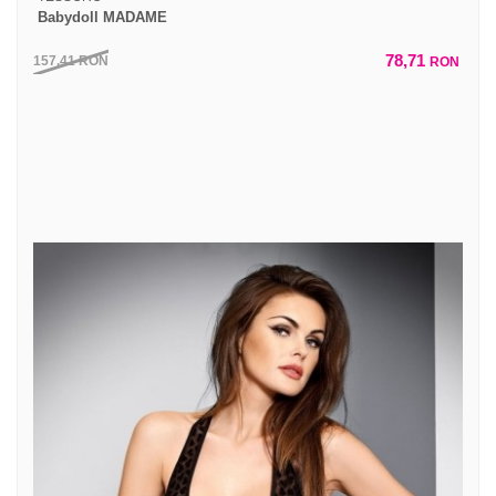
Babydoll MADAME
78,71
157,41
RON
RON