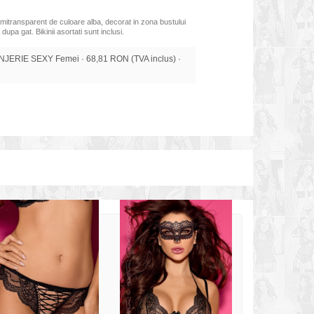
emitransparent de culoare alba, decorat in zona bustului
dupa gat. Bikinii asortati sunt inclusi.
NJERIE SEXY Femei · 68,81 RON (TVA inclus) ·
e