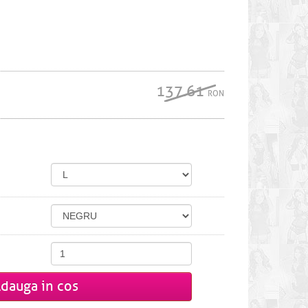
137.61
RON
dauga in cos