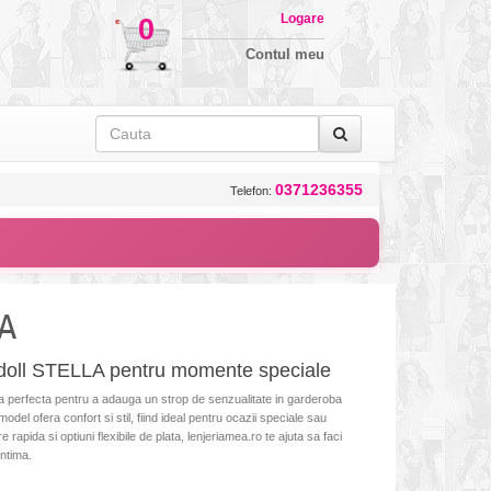
Logare
0
Contul meu
0371236355
Telefon:
LA
doll STELLA pentru momente speciale
 perfecta pentru a adauga un strop de senzualitate in garderoba
model ofera confort si stil, fiind ideal pentru ocazii speciale sau
rapida si optiuni flexibile de plata, lenjeriamea.ro te ajuta sa faci
intima.