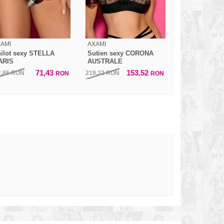
AMI
AXAMI
ilot sexy STELLA
Sutien sexy CORONA
ARIS
AUSTRALE
71,43
153,52
2,86
RON
219,32
RON
RON
RON