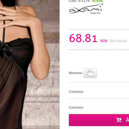
Cod : V-3179 -
in stoc
68.81
RON
(tva inclus)
Marimea:
Culoarea:
Cantitate:
A