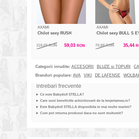
AXAMI
AXAMI
Chilot sexy RUSH
Chilot sexy BULL S 
59,03
35,44
118,05
RON
70,88
RON
RON
R
Categorii inrudite:
ACCESORII
BLUZE si TOPURI
CA
Branduri populare:
AVA
VIKI
DE LAFENSE
WOLBA
Intrebari frecvente
Ce este Babydoll STELLA?
Care sunt beneficiile achizitionarii de la lenjeriamea.ro?
Este Babydoll STELLA disponibila in mai multe marimi?
Cum pot returna produsul daca nu sunt multumit?