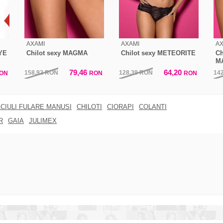
AXAMI
AXAMI
AX
EYE
Chilot sexy MAGMA
Chilot sexy METEORITE
Ch
M
79,46
64,20
158,92
RON
128,39
RON
14
ON
RON
RON
CIULI FULARE MANUSI
CHILOTI
CIORAPI
COLANTI
R
GAIA
JULIMEX