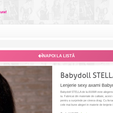
ÎNAPOI LA LISTĂ
Babydoll STEL
Lenjerie sexy axami Baby
Babydoll STELLA de la AXAMI este alegerea
ta. Fabricat din materiale de calitate, acest 
pentru a surprinde pe cineva drag. Cu livrare 
cele mai bune alegeri in materie de lenjerie 