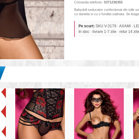
Comanda telefonic:
0371236355
Babydoll seducator confectionat din tulle s
cu dantela si cu o fundita satinata. Se leaga 
Pe scurt:
SKU V-3179 · AXAMI · LE
In stoc · livrare 1-7 zile · retur 14 zil