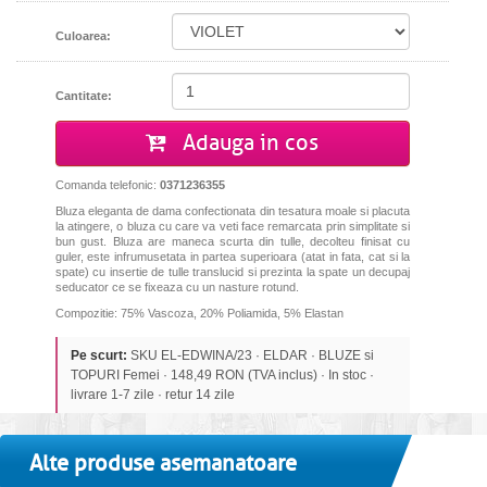
Culoarea:
Cantitate:
Adauga in cos
Comanda telefonic:
0371236355
Bluza eleganta de dama confectionata din tesatura moale si placuta
la atingere, o bluza cu care va veti face remarcata prin simplitate si
bun gust. Bluza are maneca scurta din tulle, decolteu finisat cu
guler,
este infrumusetata in partea superioara (atat in fata, cat si la
spate) cu insertie de tulle translucid si prezinta la spate un decupaj
seducator ce se fixeaza cu un nasture rotund
.
Compozitie: 75% Vascoza, 20% Poliamida, 5% Elastan
Pe scurt:
SKU EL-EDWINA/23 · ELDAR · BLUZE si
TOPURI Femei · 148,49 RON (TVA inclus) · In stoc ·
livrare 1-7 zile · retur 14 zile
Alte produse asemanatoare