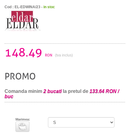
Cod : EL-EDWINA/23 -
in stoc
148.49
RON
(tva inclus)
PROMO
Comanda minim
2 bucati
la pretul de
133.64 RON /
buc
Marimea: