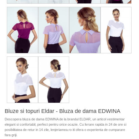
Bluze si topuri Eldar - Bluza de dama EDWINA
Descopera bluza de dama EDWINA de la brandul ELDAR, un articol vestimentar
elegant si confortabil, perfect pentru orice ocazie. Cu livrare rapida in 24 de ore si
posibilitatea de retur in 14 zile, lenjeriamea.ro iti ofera o experienta de cumparare
fara griji.