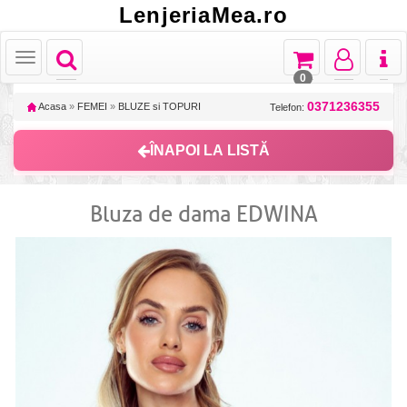
LenjeriaMea.ro
Toggle
Toggle
Toggle
Toggl
Toggle
navigation
navigation
navigation
naviga
navigation
0
0371236355
Acasa
»
FEMEI
»
BLUZE si TOPURI
Telefon:
ÎNAPOI LA LISTĂ
Bluza de dama EDWINA