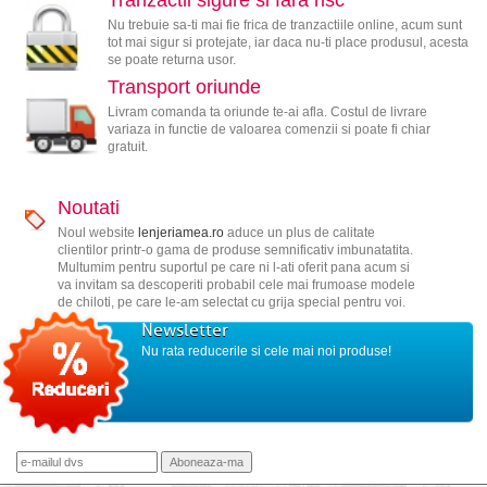
Nu trebuie sa-ti mai fie frica de tranzactiile online, acum sunt
tot mai sigur si protejate, iar daca nu-ti place produsul, acesta
se poate returna usor.
Transport oriunde
Livram comanda ta oriunde te-ai afla. Costul de livrare
variaza in functie de valoarea comenzii si poate fi chiar
gratuit.
Noutati
Noul website
lenjeriamea.ro
aduce un plus de calitate
clientilor printr-o gama de produse semnificativ imbunatatita.
Multumim pentru suportul pe care ni l-ati oferit pana acum si
va invitam sa descoperiti probabil cele mai frumoase modele
de chiloti, pe care le-am selectat cu grija special pentru voi.
Newsletter
Nu rata reducerile si cele mai noi produse!