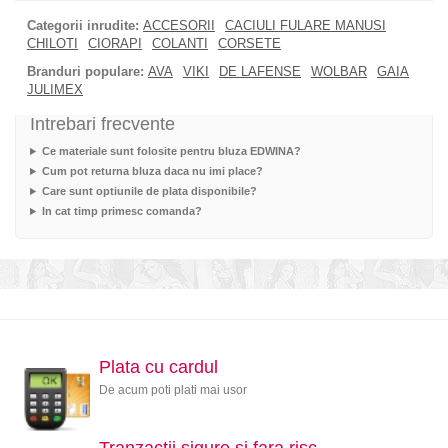
Categorii inrudite:
ACCESORII
CACIULI FULARE MANUSI
CHILOTI
CIORAPI
COLANTI
CORSETE
Branduri populare:
AVA
VIKI
DE LAFENSE
WOLBAR
GAIA
JULIMEX
Intrebari frecvente
Ce materiale sunt folosite pentru bluza EDWINA?
Cum pot returna bluza daca nu imi place?
Care sunt optiunile de plata disponibile?
In cat timp primesc comanda?
Plata cu cardul
De acum poti plati mai usor
Tranzactii sigure si fara risc