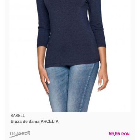
BABELL
Bluza de dama ARCELIA
59,95
119,90
RON
RON