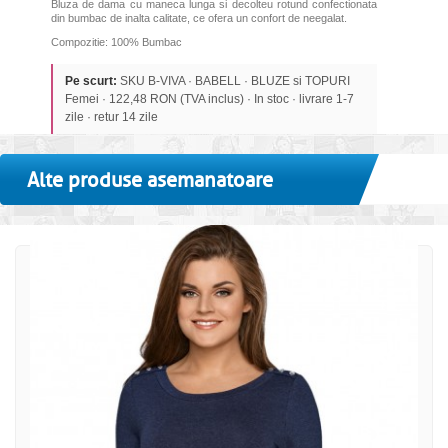
Bluza de dama cu maneca lunga si decolteu rotund confectionata
din bumbac de inalta calitate, ce ofera un confort de neegalat.
Compozitie: 100% Bumbac
Pe scurt:
SKU B-VIVA · BABELL · BLUZE si TOPURI
Femei · 122,48 RON (TVA inclus) · In stoc · livrare 1-7
zile · retur 14 zile
Alte produse asemanatoare