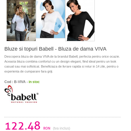
Bluze si topuri Babell - Bluza de dama VIVA
Descopera bluza de dama VIVA de la brandul Babell, perfecta pentru orice ocazie.
Aceasta bluza combina confortul cu un design elegant, fiind ideal pentru un look
casual sau mai sofisticat. Beneficiaza de livrare rapida si retur in 14 zile, pentru o
experienta de cumparare fara griji.
Cod : B-VIVA -
in stoc
122.48
RON
(tva inclus)