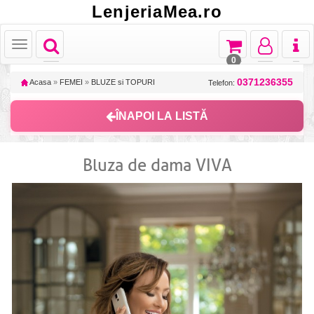
LenjeriaMea.ro
Toggle
Toggle
Toggle
Toggl
Toggle
navigation
navigation
navigation
naviga
navigation
0
0371236355
Acasa
»
FEMEI
»
BLUZE si TOPURI
Telefon:
ÎNAPOI LA LISTĂ
Bluza de dama VIVA