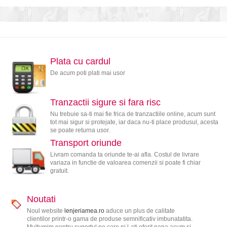
Plata cu cardul
De acum poti plati mai usor
Tranzactii sigure si fara risc
Nu trebuie sa-ti mai fie frica de tranzactiile online, acum sunt
tot mai sigur si protejate, iar daca nu-ti place produsul, acesta
se poate returna usor.
Transport oriunde
Livram comanda ta oriunde te-ai afla. Costul de livrare
variaza in functie de valoarea comenzii si poate fi chiar
gratuit.
Noutati
Noul website
lenjeriamea.ro
aduce un plus de calitate
clientilor printr-o gama de produse semnificativ imbunatatita.
Multumim pentru suportul pe care ni l-ati oferit pana acum si