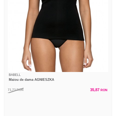
BABELL
Maiou de dama AGNIESZKA
35,87
71,73
RON
RON