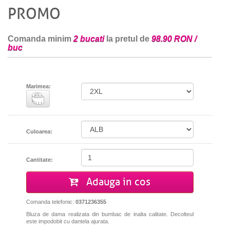
PROMO
Comanda minim
2 bucati
la pretul de
98.90 RON /
buc
Marimea:
Culoarea:
Cantitate:
Adauga in cos
Comanda telefonic:
0371236355
Bluza de dama realizata din bumbac de inalta calitate. Decolteul
este impodobit cu dantela ajurata.