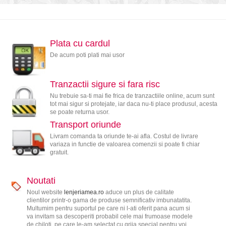
Plata cu cardul
De acum poti plati mai usor
Tranzactii sigure si fara risc
Nu trebuie sa-ti mai fie frica de tranzactiile online, acum sunt
tot mai sigur si protejate, iar daca nu-ti place produsul, acesta
se poate returna usor.
Transport oriunde
Livram comanda ta oriunde te-ai afla. Costul de livrare
variaza in functie de valoarea comenzii si poate fi chiar
gratuit.
Noutati
Noul website
lenjeriamea.ro
aduce un plus de calitate
clientilor printr-o gama de produse semnificativ imbunatatita.
Multumim pentru suportul pe care ni l-ati oferit pana acum si
va invitam sa descoperiti probabil cele mai frumoase modele
de chiloti, pe care le-am selectat cu grija special pentru voi.