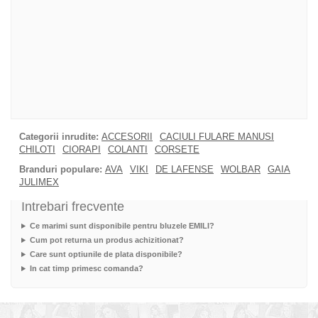
Categorii inrudite:
ACCESORII
CACIULI FULARE MANUSI
CHILOTI
CIORAPI
COLANTI
CORSETE
Branduri populare:
AVA
VIKI
DE LAFENSE
WOLBAR
GAIA
JULIMEX
Intrebari frecvente
Ce marimi sunt disponibile pentru bluzele EMILI?
Cum pot returna un produs achizitionat?
Care sunt optiunile de plata disponibile?
In cat timp primesc comanda?