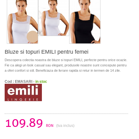
Bluze si topuri EMILI pentru femei
Descopera colectia noastra de bluze si topuri EMILI, perfecte pentru orice ocazie.
Fie ca alegi un look casual sau elegant, produsele noastre sunt concepute pentru
a oferi confort si stil. Beneficiaza de livrare rapida si retur in termen de 14 zile.
Cod : EMASARI -
in stoc
109.89
RON
(tva inclus)