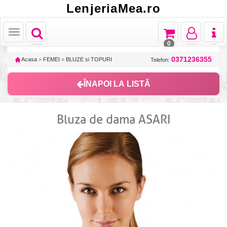
LenjeriaMea.ro
Toggle
Toggle
Toggle
Toggl
Toggle
navigation
navigation
navigation
naviga
navigation
0
0371236355
Acasa
»
FEMEI
»
BLUZE si TOPURI
Telefon:
ÎNAPOI LA LISTĂ
Bluza de dama ASARI