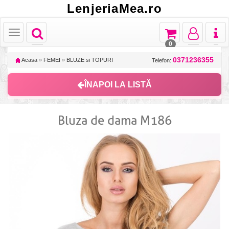
LenjeriaMea.ro
Toggle
Toggle
Toggle
Toggl
Toggle
navigation
navigation
navigation
naviga
navigation
0
0371236355
Acasa
»
FEMEI
»
BLUZE si TOPURI
Telefon:
ÎNAPOI LA LISTĂ
Bluza de dama M186