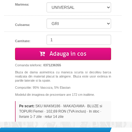
Marimea:
Culoarea:
Cantitate:
Adauga in cos
Comanda telefonic:
0371236355
Bluza de dama asimetrica cu maneca scurta si decolteu barca
realizata din material placut la atingere. Bluza este usor extinsa in
partile laterale si la spate.
Compozitie: 95% Vascoza, 5% Elastan
Modelul din imaginea de prezentare are 172 cm inaltime.
Pe scurt:
SKU MAKM186 · MAKADAMIA · BLUZE si
TOPURI Femei · 102,69 RON (TVA inclus) · In stoc ·
livrare 1-7 zile · retur 14 zile