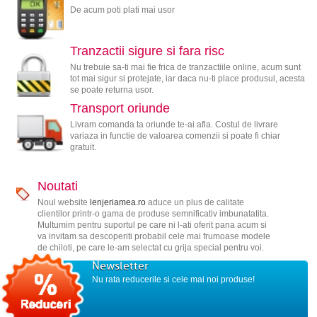
De acum poti plati mai usor
Tranzactii sigure si fara risc
Nu trebuie sa-ti mai fie frica de tranzactiile online, acum sunt
tot mai sigur si protejate, iar daca nu-ti place produsul, acesta
se poate returna usor.
Transport oriunde
Livram comanda ta oriunde te-ai afla. Costul de livrare
variaza in functie de valoarea comenzii si poate fi chiar
gratuit.
Noutati
Noul website
lenjeriamea.ro
aduce un plus de calitate
clientilor printr-o gama de produse semnificativ imbunatatita.
Multumim pentru suportul pe care ni l-ati oferit pana acum si
va invitam sa descoperiti probabil cele mai frumoase modele
de chiloti, pe care le-am selectat cu grija special pentru voi.
Newsletter
Nu rata reducerile si cele mai noi produse!