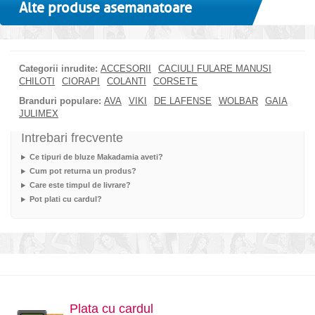
Alte produse asemanatoare
Categorii inrudite:
ACCESORII
CACIULI FULARE MANUSI
CHILOTI
CIORAPI
COLANTI
CORSETE
Branduri populare:
AVA
VIKI
DE LAFENSE
WOLBAR
GAIA
JULIMEX
Intrebari frecvente
Ce tipuri de bluze Makadamia aveti?
Cum pot returna un produs?
Care este timpul de livrare?
Pot plati cu cardul?
Plata cu cardul