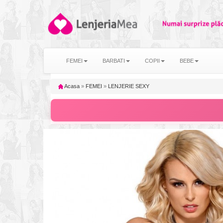
FEMEI
BARBATI
COPII
BEBE
Acasa
»
FEMEI
»
LENJERIE SEXY