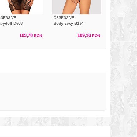
BSESSIVE
OBSESSIVE
bydoll D608
Body sexy B134
183,78
169,16
RON
RON