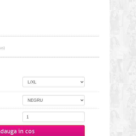
lus)
dauga in cos