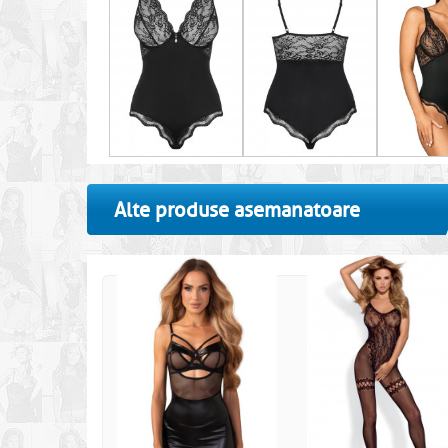
Alte produse asemanatoare