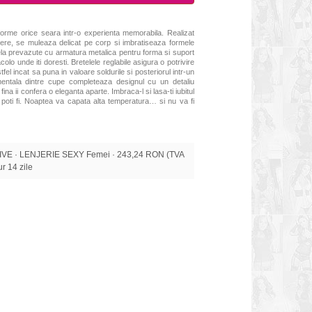
rme orice seara intr-o experienta memorabila. Realizat
ingere, se muleaza delicat pe corp si imbratiseaza formele
ela prevazute cu armatura metalica pentru forma si suport
olo unde iti doresti. Bretelele reglabile asigura o potrivire
tfel incat sa puna in valoare soldurile si posteriorul intr-un
mentala dintre cupe completeaza designul cu un detaliu
 fina ii confera o eleganta aparte. Imbraca-l si lasa-ti iubitul
 poti fi. Noaptea va capata alta temperatura… si nu va fi
E · LENJERIE SEXY Femei · 243,24 RON (TVA
tur 14 zile