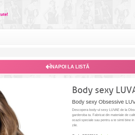
ÎNAPOI LA LISTĂ
Body sexy LUV
Body sexy Obsessive LUV
Descopera body-ul sexy LUVAE de la Obsess
garderoba ta. Fabricat din materiale de cali
ocazii speciale sau pentru a te simti bine in
zile.