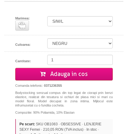
Marimea:
Culoarea:
Cantitate:
Adauga in cos
Comanda telefonic:
0371236355
Bodystocking senzual compus din top legat de ciorapi prin benzi
elastice, realizat din tesatura si ochiuri de plasa mici si mari cu
model floral. Model decupat in zona intima. Mijlocul este
infrumusetat cu o fundita cocheta.
Compozitie: 90% Poliamida, 10% Elastan
Pe scurt:
SKU OB1083 · OBSESSIVE · LENJERIE
SEXY Femei · 210,05 RON (TVA inclus) · In stoc ·