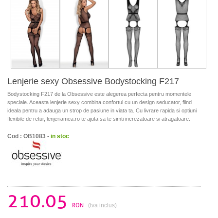
Lenjerie sexy Obsessive Bodystocking F217
Bodystocking F217 de la Obsessive este alegerea perfecta pentru momentele
speciale. Aceasta lenjerie sexy combina confortul cu un design seducator, fiind
ideala pentru a adauga un strop de pasiune in viata ta. Cu livrare rapida si optiuni
flexibile de retur, lenjeriamea.ro te ajuta sa te simti increzatoare si atragatoare.
Cod : OB1083 -
in stoc
210.05
RON
(tva inclus)