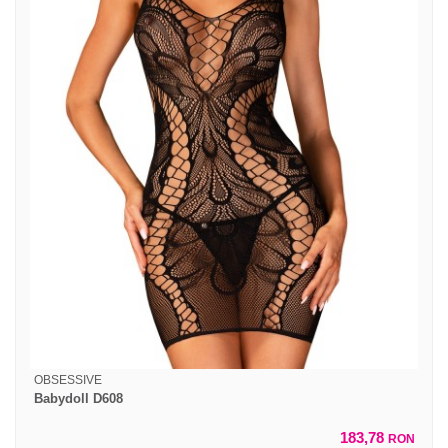
OBSESSIVE
Babydoll D608
183,78
RON