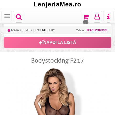
LenjeriaMea.ro
Toggle
Toggle
Toggle
Toggl
Toggle
navigation
navigation
navigation
naviga
navigation
0
0371236355
Acasa
»
FEMEI
»
LENJERIE SEXY
Telefon:
ÎNAPOI LA LISTĂ
Bodystocking F217