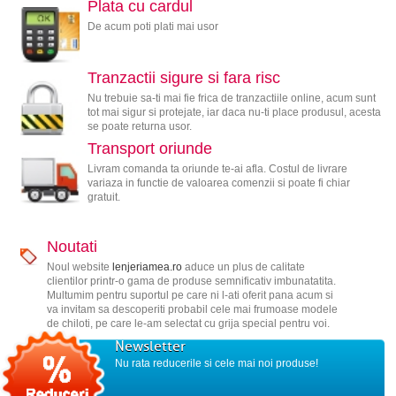
Plata cu cardul
De acum poti plati mai usor
Tranzactii sigure si fara risc
Nu trebuie sa-ti mai fie frica de tranzactiile online, acum sunt
tot mai sigur si protejate, iar daca nu-ti place produsul, acesta
se poate returna usor.
Transport oriunde
Livram comanda ta oriunde te-ai afla. Costul de livrare
variaza in functie de valoarea comenzii si poate fi chiar
gratuit.
Noutati
Noul website
lenjeriamea.ro
aduce un plus de calitate
clientilor printr-o gama de produse semnificativ imbunatatita.
Multumim pentru suportul pe care ni l-ati oferit pana acum si
va invitam sa descoperiti probabil cele mai frumoase modele
de chiloti, pe care le-am selectat cu grija special pentru voi.
Newsletter
Nu rata reducerile si cele mai noi produse!