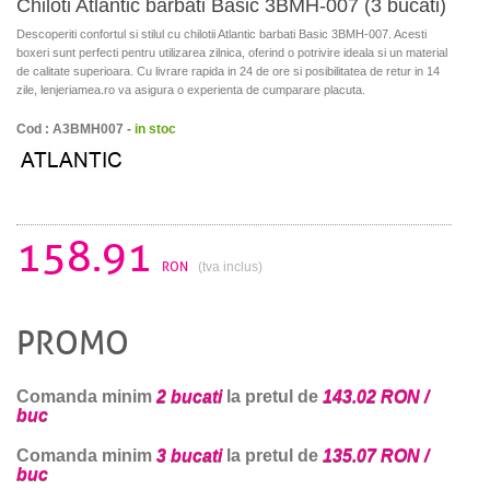
Chiloti Atlantic barbati Basic 3BMH-007 (3 bucati)
Descoperiti confortul si stilul cu chilotii Atlantic barbati Basic 3BMH-007. Acesti
boxeri sunt perfecti pentru utilizarea zilnica, oferind o potrivire ideala si un material
de calitate superioara. Cu livrare rapida in 24 de ore si posibilitatea de retur in 14
zile, lenjeriamea.ro va asigura o experienta de cumparare placuta.
Cod : A3BMH007 -
in stoc
158.91
RON
(tva inclus)
PROMO
Comanda minim
2 bucati
la pretul de
143.02 RON /
buc
Comanda minim
3 bucati
la pretul de
135.07 RON /
buc