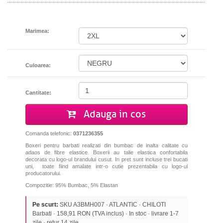
Marimea:
Culoarea:
Cantitate:
Adauga in cos
Comanda telefonic:
0371236355
Boxeri pentru barbati realizati din bumbac de inalta calitate cu
adaos de fibre elastice. Boxerii au talie elastica confortabila
decorata cu logo-ul brandului cusut. In pret sunt incluse trei bucati
uni, toate fiind amalate intr-o cutie prezentabila cu logo-ul
producatorului.
Compozitie: 95% Bumbac, 5% Elastan
Pe scurt:
SKU A3BMH007 · ATLANTIC · CHILOTI
Barbati · 158,91 RON (TVA inclus) · In stoc · livrare 1-7
zile · retur 14 zile