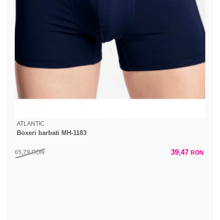
ATLANTIC
Boxeri barbati MH-1183
39,47
65,79
RON
RON