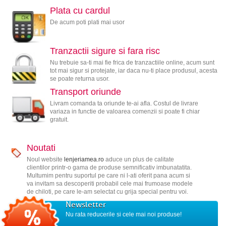
Plata cu cardul
De acum poti plati mai usor
Tranzactii sigure si fara risc
Nu trebuie sa-ti mai fie frica de tranzactiile online, acum sunt
tot mai sigur si protejate, iar daca nu-ti place produsul, acesta
se poate returna usor.
Transport oriunde
Livram comanda ta oriunde te-ai afla. Costul de livrare
variaza in functie de valoarea comenzii si poate fi chiar
gratuit.
Noutati
Noul website
lenjeriamea.ro
aduce un plus de calitate
clientilor printr-o gama de produse semnificativ imbunatatita.
Multumim pentru suportul pe care ni l-ati oferit pana acum si
va invitam sa descoperiti probabil cele mai frumoase modele
de chiloti, pe care le-am selectat cu grija special pentru voi.
Newsletter
Nu rata reducerile si cele mai noi produse!