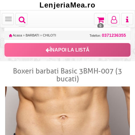
LenjeriaMea.ro
Toggle
Toggle
Toggle
Toggl
Toggle
navigation
navigation
navigation
naviga
navigation
0
0371236355
Acasa
»
BARBATI
»
CHILOTI
Telefon:
ÎNAPOI LA LISTĂ
Boxeri barbati Basic 3BMH-007 (3
bucati)