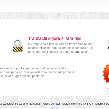
Tranzactii sigure si fara risc
Nu trebuie sa-ti mai fie frica de tranzactiile online,
acum sunt tot mai sigur si protejate, iar daca nu-ti
place produsul, acesta se poate returna usor.
te clientilor printr-o gama de produse semnificativ
ati oferit pana acum si va invitam sa descoperiti probabil
electat cu grija special pentru voi.
rarea datelor cu caracter personal
|
Politica de retur
|
Sfaturi intretinere
|
ANPC
|
Platforma S