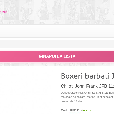
ÎNAPOI LA LISTĂ
Boxeri barbati 
Chiloti John Frank JFB 11
Descopera chilotii John Frank JFB 111 Basic, 
materiale de calitate, oferind un fit excelent
termen de 14 zile.
Cod : JFB111 -
in stoc