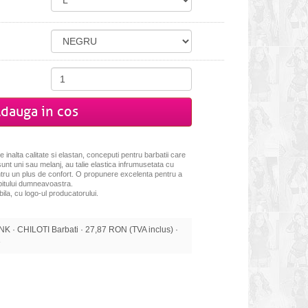
dauga in cos
 inalta calitate si elastan, conceputi pentru barbatii care
sunt uni sau melanj, au talie elastica infrumusetata cu
entru un plus de confort. O propunere excelenta pentru a
ubitului dumneavoastra.
ila, cu logo-ul producatorului.
· CHILOTI Barbati · 27,87 RON (TVA inclus) ·
e