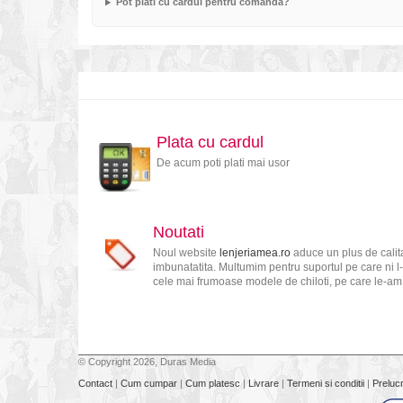
Pot plati cu cardul pentru comanda?
Plata cu cardul
De acum poti plati mai usor
Noutati
Noul website
lenjeriamea.ro
aduce un plus de calita
imbunatatita. Multumim pentru suportul pe care ni l-
cele mai frumoase modele de chiloti, pe care le-am s
© Copyright 2026, Duras Media
Contact
|
Cum cumpar
|
Cum platesc
|
Livrare
|
Termeni si conditii
|
Preluc