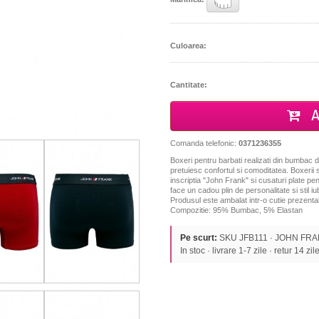
Culoarea:
Cantitate:
A
Comanda telefonic:
0371236355
Boxeri pentru barbati realizati din bumbac de
pretuiesc confortul si comoditatea. Boxerii 
inscriptia "John Frank" si cusaturi plate p
face un cadou plin de personalitate si stil i
Produsul este ambalat intr-o cutie prezentab
Compozitie: 95% Bumbac, 5% Elastan
Pe scurt:
SKU JFB111 · JOHN FRANK 
In stoc · livrare 1-7 zile · retur 14 zil