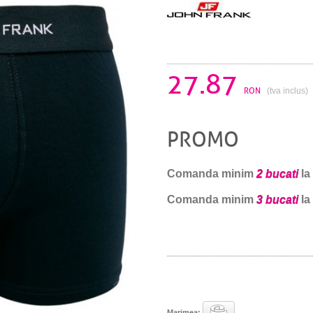
27.87
RON
(tva inclus)
PROMO
Comanda minim
2 bucati
la
Comanda minim
3 bucati
la
Marimea: