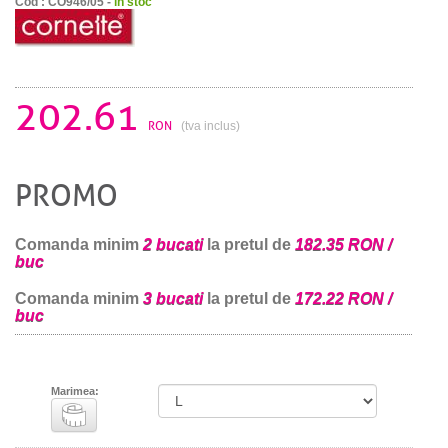
Cod : CO946/05 -
in stoc
202.61
RON
(tva inclus)
PROMO
Comanda minim
2 bucati
la pretul de
182.35 RON /
buc
Comanda minim
3 bucati
la pretul de
172.22 RON /
buc
Marimea: