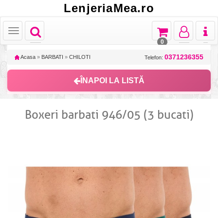
LenjeriaMea.ro
Toggle
Toggle
Toggle
Toggl
Toggle
navigation
navigation
navigation
naviga
navigation
0
0371236355
Acasa
»
BARBATI
»
CHILOTI
Telefon:
ÎNAPOI LA LISTĂ
Boxeri barbati 946/05 (3 bucati)