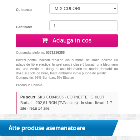
Culoarea:
Cantitate:
Adauga in cos
Comanda telefonic:
0371236355
Boxeri pentru barbati realizati din bumbac de inalta calitate cu
adaos de fibre elastice. In pret sunt incluse 3 bucati: una bleumarin
uni, una verde cu dungi si una bleumarin cu model
deosebit cu
doze si sticle de bere
, toate ambalate intr-o punga de plastic.
Compozitie: 95% Bumbac, 5% Elastan
Produs in Polonia.
Pe scurt:
SKU CO946/05 · CORNETTE · CHILOTI
Barbati · 202,61 RON (TVA inclus) · In stoc · livrare 1-7
zile · retur 14 zile
Alte produse asemanatoare