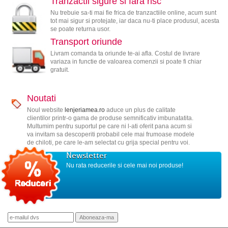
Tranzactii sigure si fara risc
Nu trebuie sa-ti mai fie frica de tranzactiile online, acum sunt
tot mai sigur si protejate, iar daca nu-ti place produsul, acesta
se poate returna usor.
Transport oriunde
Livram comanda ta oriunde te-ai afla. Costul de livrare
variaza in functie de valoarea comenzii si poate fi chiar
gratuit.
Noutati
Noul website
lenjeriamea.ro
aduce un plus de calitate
clientilor printr-o gama de produse semnificativ imbunatatita.
Multumim pentru suportul pe care ni l-ati oferit pana acum si
va invitam sa descoperiti probabil cele mai frumoase modele
de chiloti, pe care le-am selectat cu grija special pentru voi.
Newsletter
Nu rata reducerile si cele mai noi produse!