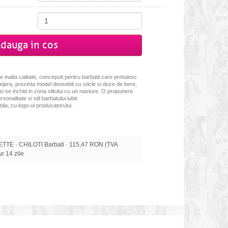
dauga in cos
 inalta calitate, conceputi pentru barbatii care pretuiesc
lejera, prezinta model deosebit cu sticle si doze de bere,
 si se inchid in zona slitului cu un nasture. O propunere
nalitate si stil barbatului iubit.
ila, cu logo-ul producatorului.
TE · CHILOTI Barbati · 115,47 RON (TVA
tur 14 zile