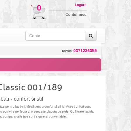
Logare
0
Contul meu
0371236355
Telefon:
 Classic 001/189
ati - confort si stil
e pentru barbati, ideali pentru confortul zilnic. Acesti chiloti sunt
 o potrivire perfecta si o senzatie placuta pe piele. Cu livrare rapida
ile, cumparaturile tale sunt sigure si convenabile.