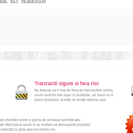
andL
KEY
HENDERSON
Tranzactii sigure si fara risc
Nu trebuie sa-ti mai fie frica de tranzactiile online,
acum sunt tot mai sigur si protejate, iar daca nu-ti
place produsul, acesta se poate returna usor.
te clientilor printr-o gama de produse semnificativ
ati oferit pana acum si va invitam sa descoperiti probabil
electat cu grija special pentru voi.