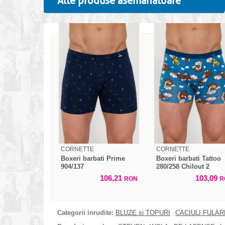
Alte produse asemanatoare
CORNETTE
CORNETTE
Boxeri barbati Prime
Boxeri barbati Tattoo
904/137
280/258 Chilout 2
106,21
103,09
RON
R
Categorii inrudite:
BLUZE si TOPURI
CACIULI FULA