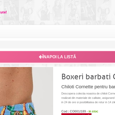
ÎNAPOI LA LISTĂ
Boxeri barbati
Chiloti Cornette pentru barb
Descopera colectia noastra de chiloti Cornett
realizati din materiale de calitate, asigurand
in 24 de ore si posibilitatea de retur in 14 z
Cod : CO001/189 -
in stoc