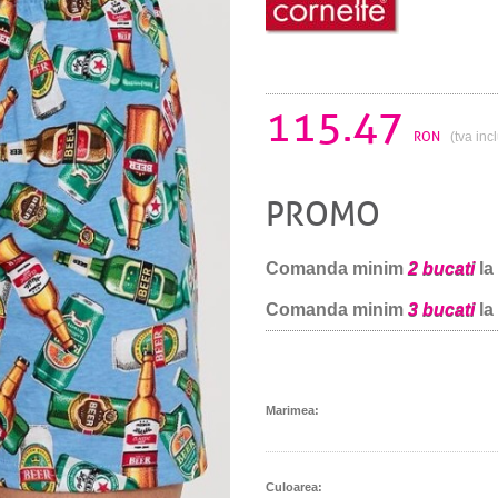
115.47
RON
(tva inc
PROMO
Comanda minim
2 bucati
la
Comanda minim
3 bucati
la
Marimea:
Culoarea: