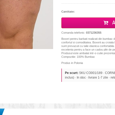
Cantitate:
A
Comanda telefonic:
0371236355
Boxeri pentru barbati realizati din bumbac de
confortul si comoditatea. Boxerii au croiala 
sunt prevazuti cu talie elastica confortabila
excelenta pentru a face un cadou plin de perso
Produsul este ambalat intr-o cutie prezentab
Compozitie: 100% Bumbac
Produs in Polonia
Pe scurt:
SKU CO001/189 · CORNET
inclus) · In stoc · livrare 1-7 zile · re