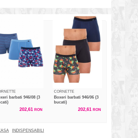
ORNETTE
CORNETTE
xeri barbati 946/08 (3
Boxeri barbati 946/06 (3
cati)
bucati)
202,61
202,61
RON
RON
CASA
INDISPENSABILI