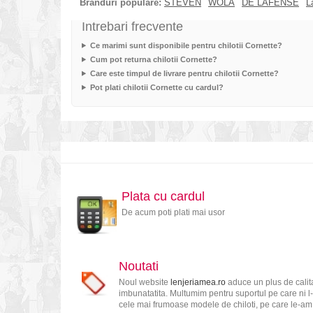
Branduri populare:
STEVEN
WOLA
DE LAFENSE
L
Intrebari frecvente
Ce marimi sunt disponibile pentru chilotii Cornette?
Cum pot returna chilotii Cornette?
Care este timpul de livrare pentru chilotii Cornette?
Pot plati chilotii Cornette cu cardul?
Plata cu cardul
De acum poti plati mai usor
Noutati
Noul website
lenjeriamea.ro
aduce un plus de calita
imbunatatita. Multumim pentru suportul pe care ni l-
cele mai frumoase modele de chiloti, pe care le-am s