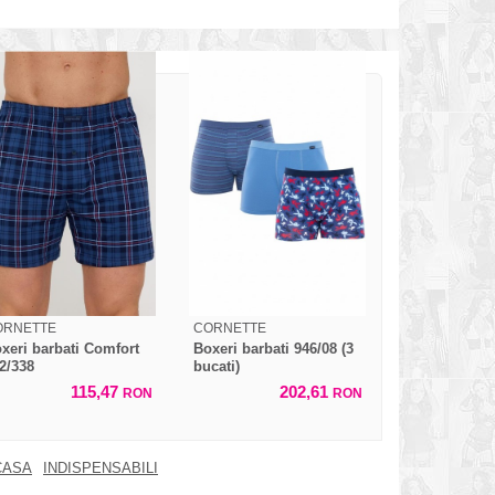
ORNETTE
CORNETTE
xeri barbati Comfort
Boxeri barbati 946/08 (3
2/338
bucati)
115,47
202,61
RON
RON
CASA
INDISPENSABILI