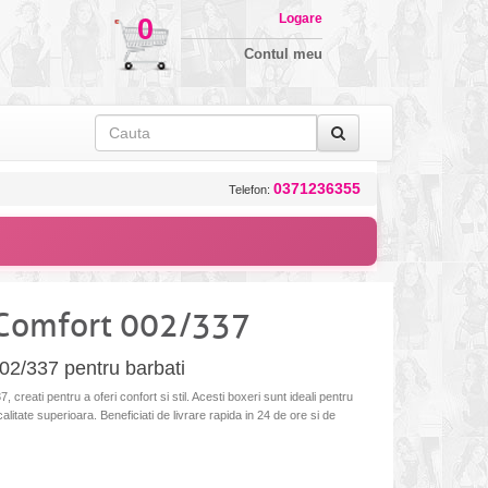
Logare
0
Contul meu
0371236355
Telefon:
 Comfort 002/337
002/337 pentru barbati
 creati pentru a oferi confort si stil. Acesti boxeri sunt ideali pentru
 calitate superioara. Beneficiati de livrare rapida in 24 de ore si de