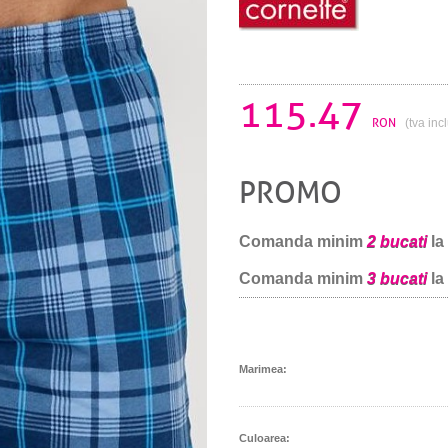
115.47
RON
(tva inc
PROMO
Comanda minim
2 bucati
la
Comanda minim
3 bucati
la
Marimea:
Culoarea: