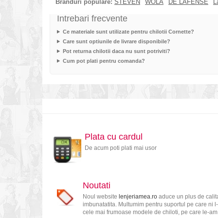
Branduri populare:
STEVEN
WOLA
DE LAFENSE
L
Intrebari frecvente
Ce materiale sunt utilizate pentru chilotii Cornette?
Care sunt optiunile de livrare disponibile?
Pot returna chilotii daca nu sunt potriviti?
Cum pot plati pentru comanda?
Plata cu cardul
De acum poti plati mai usor
Noutati
Noul website
lenjeriamea.ro
aduce un plus de calita
imbunatatita. Multumim pentru suportul pe care ni l-
cele mai frumoase modele de chiloti, pe care le-am s