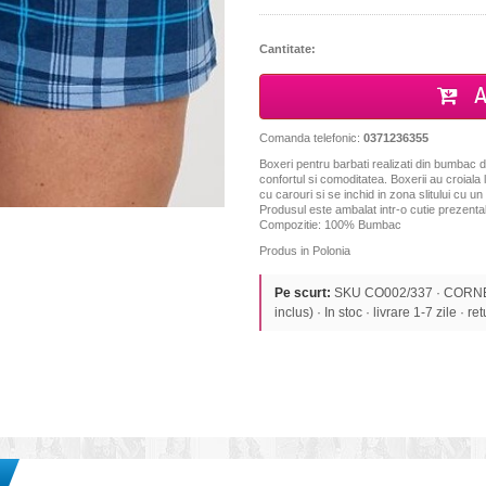
Cantitate:
A
Comanda telefonic:
0371236355
Boxeri pentru barbati realizati din bumbac de
confortul si comoditatea. Boxerii au croiala 
cu carouri si se inchid in zona slitului cu un
Produsul este ambalat intr-o cutie prezentab
Compozitie: 100% Bumbac
Produs in Polonia
Pe scurt:
SKU CO002/337 · CORNET
inclus) · In stoc · livrare 1-7 zile · re