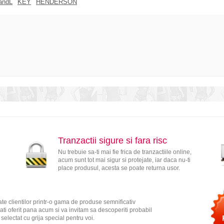
andL
KEY
HENDERSON
Tranzactii sigure si fara risc
Nu trebuie sa-ti mai fie frica de tranzactiile online,
acum sunt tot mai sigur si protejate, iar daca nu-ti
place produsul, acesta se poate returna usor.
te clientilor printr-o gama de produse semnificativ
ati oferit pana acum si va invitam sa descoperiti probabil
electat cu grija special pentru voi.