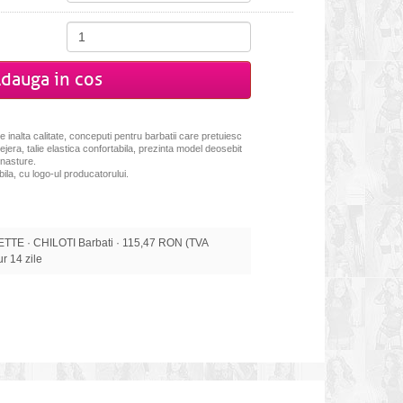
dauga in cos
 inalta calitate, conceputi pentru barbatii care pretuiesc
lejera, talie elastica confortabila, prezinta model deosebit
 nasture.
ila, cu logo-ul producatorului.
TE · CHILOTI Barbati · 115,47 RON (TVA
tur 14 zile