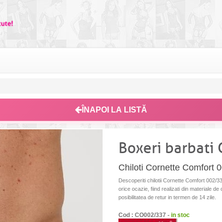
ÎNAPOI LA LISTĂ
Boxeri barbati
Chiloti Cornette Comfort 
Descoperiti chilotii Cornette Comfort 002/337,
orice ocazie, fiind realizati din materiale de
posibilitatea de retur in termen de 14 zile.
Cod : CO002/337 -
in stoc