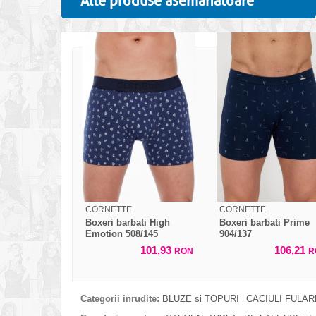
Alte produse asemanatoare
CORNETTE
CORNETTE
Boxeri barbati High
Boxeri barbati Prime
Emotion 508/145
904/137
101,93
106,21
RON
R
Categorii inrudite:
BLUZE si TOPURI
CACIULI FULA