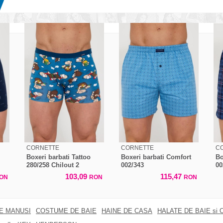
CORNETTE
CORNETTE
C
Boxeri barbati Tattoo
Boxeri barbati Comfort
Bo
280/258 Chilout 2
002/343
00
103,09
115,47
ON
RON
RON
RE MANUSI
COSTUME DE BAIE
HAINE DE CASA
HALATE DE BAIE si 