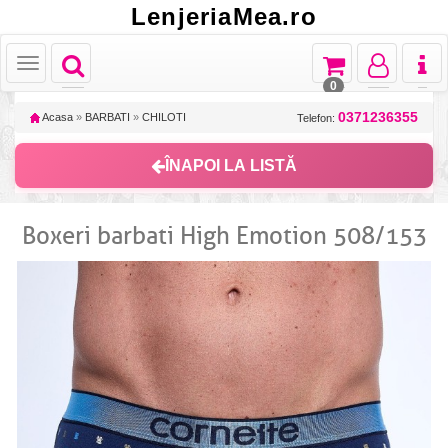
LenjeriaMea.ro
Toggle
Toggle
Toggle
Toggl
Toggle
navigation
navigation
navigation
naviga
navigation
0
0371236355
Acasa
»
BARBATI
»
CHILOTI
Telefon:
ÎNAPOI LA LISTĂ
Boxeri barbati High Emotion 508/153