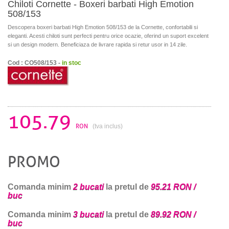
Chiloti Cornette - Boxeri barbati High Emotion
508/153
Descopera boxeri barbati High Emotion 508/153 de la Cornette, confortabili si
eleganti. Acesti chiloti sunt perfecti pentru orice ocazie, oferind un suport excelent
si un design modern. Beneficiaza de livrare rapida si retur usor in 14 zile.
Cod : CO508/153 -
in stoc
105.79
RON
(tva inclus)
PROMO
Comanda minim
2 bucati
la pretul de
95.21 RON /
buc
Comanda minim
3 bucati
la pretul de
89.92 RON /
buc