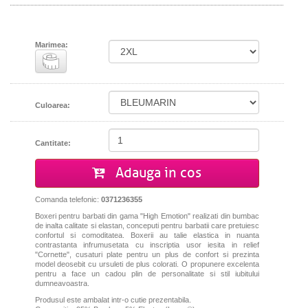
Marimea:
Culoarea:
Cantitate:
Adauga in cos
Comanda telefonic:
0371236355
Boxeri pentru barbati din gama "High Emotion" realizati din bumbac
de inalta calitate si elastan, conceputi pentru barbatii care pretuiesc
confortul si comoditatea. Boxerii au talie elastica in nuanta
contrastanta infrumusetata cu inscriptia usor iesita in relief
"Cornette", cusaturi plate pentru un plus de confort si prezinta
model deosebit cu ursuleti de plus colorati. O propunere excelenta
pentru a face un cadou plin de personalitate si stil iubitului
dumneavoastra.
Produsul este ambalat intr-o cutie prezentabila.