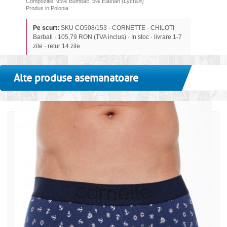
Compozitie: 95% Bumbac, 5% Elastan (Lycra®)
Produs in Polonia
Pe scurt:
SKU CO508/153 · CORNETTE · CHILOTI
Barbati · 105,79 RON (TVA inclus) · In stoc · livrare 1-7
zile · retur 14 zile
Alte produse asemanatoare