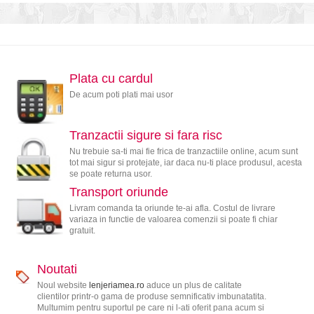
Plata cu cardul
De acum poti plati mai usor
Tranzactii sigure si fara risc
Nu trebuie sa-ti mai fie frica de tranzactiile online, acum sunt
tot mai sigur si protejate, iar daca nu-ti place produsul, acesta
se poate returna usor.
Transport oriunde
Livram comanda ta oriunde te-ai afla. Costul de livrare
variaza in functie de valoarea comenzii si poate fi chiar
gratuit.
Noutati
Noul website
lenjeriamea.ro
aduce un plus de calitate
clientilor printr-o gama de produse semnificativ imbunatatita.
Multumim pentru suportul pe care ni l-ati oferit pana acum si