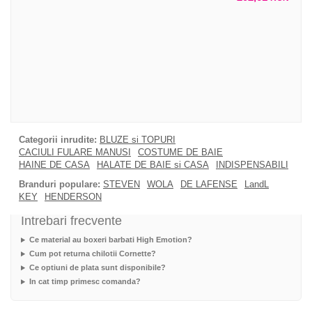
Categorii inrudite:
BLUZE si TOPURI
CACIULI FULARE MANUSI
COSTUME DE BAIE
HAINE DE CASA
HALATE DE BAIE si CASA
INDISPENSABILI
Branduri populare:
STEVEN
WOLA
DE LAFENSE
LandL
KEY
HENDERSON
Intrebari frecvente
Ce material au boxeri barbati High Emotion?
Cum pot returna chilotii Cornette?
Ce optiuni de plata sunt disponibile?
In cat timp primesc comanda?