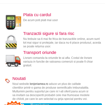
Plata cu cardul
De acum poti plati mai usor
Tranzactii sigure si fara risc
Nu trebuie sa-ti mai fie frica de tranzactiile online, acum sunt
tot mai sigur si protejate, iar daca nu-ti place produsul, acesta
se poate returna usor.
Transport oriunde
Livram comanda ta oriunde te-ai afla. Costul de livrare
variaza in functie de valoarea comenzii si poate fi chiar
gratuit.
Noutati
Noul website
lenjeriamea.ro
aduce un plus de calitate
clientilor printr-o gama de produse semnificativ imbunatatita.
Multumim pentru suportul pe care ni l-ati oferit pana acum si
va invitam sa descoperiti probabil cele mai frumoase modele
de chiloti, pe care le-am selectat cu grija special pentru voi.
Newsletter