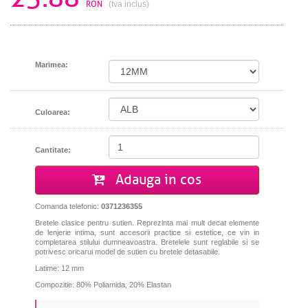
RON
(tva inclus)
Marimea:
Culoarea:
Cantitate:
Adauga in cos
Comanda telefonic:
0371236355
Bretele clasice pentru sutien. Reprezinta mai mult decat elemente
de lenjerie intima, sunt accesorii practice si estetice, ce vin in
completarea stilului dumneavoastra. Bretelele sunt reglabile si se
potrivesc oricarui model de sutien cu bretele detasabile.
Latime: 12 mm
Compozitie: 80% Poliamida, 20% Elastan