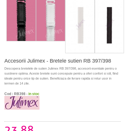
Accesorii Julimex - Bretele sutien RB 397/398
Descopera bretelele de sutien Julimex RB 397/398, accesorii esentiale pentru o
sustinere optima. Aceste bretele sunt concepute pentru a oferi confort si stil, fiind
ideale pentru orice tip de sutien. Beneficiaza de livrare rapida si retur usor in
termen de 14 zile.
Cod : RB398 -
in stoc
23.88