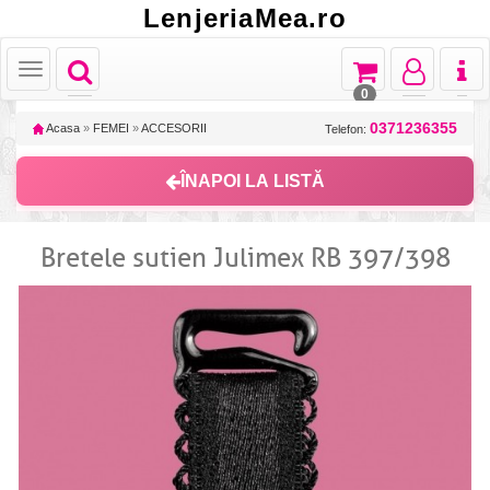
LenjeriaMea.ro
Toggle
Toggle
Toggle
Toggl
Toggle
navigation
navigation
navigation
naviga
navigation
0
0371236355
Acasa
»
FEMEI
»
ACCESORII
Telefon:
ÎNAPOI LA LISTĂ
Bretele sutien Julimex RB 397/398