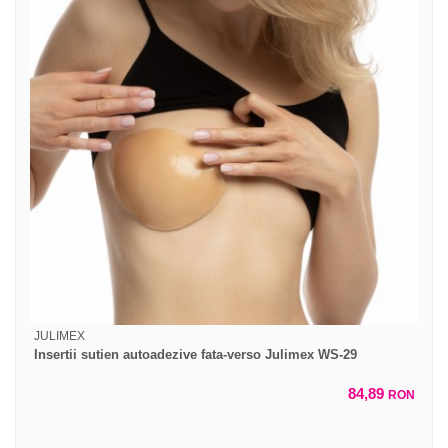
JULIMEX
Insertii sutien autoadezive fata-verso Julimex WS-29
84,89
RON