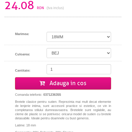
24.08
RON
(tva inclus)
Marimea:
Culoarea:
Cantitate:
Adauga in cos
Comanda telefonic:
0371236355
Bretele clasice pentru sutien. Reprezinta mai mult decat elemente
de lenjerie intima, sunt accesorii practice si estetice, ce vin in
completarea stilului dumneavoastra. Bretelele sunt reglabile, au
cleme de plastic si se potrivesc oricarui model de sutien cu bretele
detasabile. I
deale pentru doamnele cu bust generos.
Latime: 18 mm