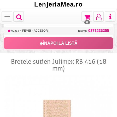
LenjeriaMea.ro
Toggle
Toggle
Toggle
Toggl
Toggle
navigation
navigation
navigation
naviga
navigation
0
0371236355
Acasa
»
FEMEI
»
ACCESORII
Telefon:
ÎNAPOI LA LISTĂ
Bretele sutien Julimex RB 416 (18
mm)