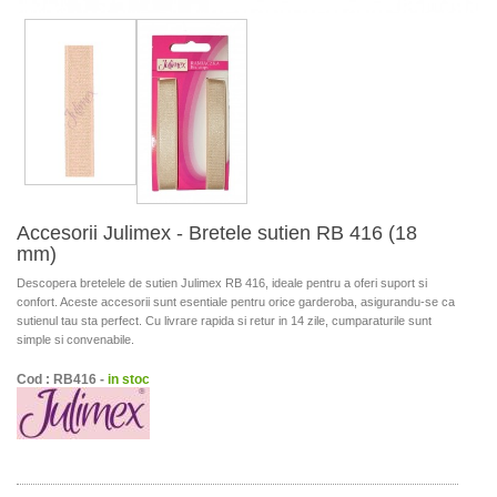
Accesorii Julimex - Bretele sutien RB 416 (18
mm)
Descopera bretelele de sutien Julimex RB 416, ideale pentru a oferi suport si
confort. Aceste accesorii sunt esentiale pentru orice garderoba, asigurandu-se ca
sutienul tau sta perfect. Cu livrare rapida si retur in 14 zile, cumparaturile sunt
simple si convenabile.
Cod : RB416 -
in stoc