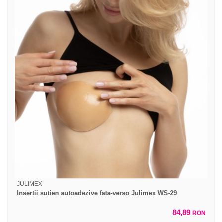
JULIMEX
Insertii sutien autoadezive fata-verso Julimex WS-29
84,89
RON