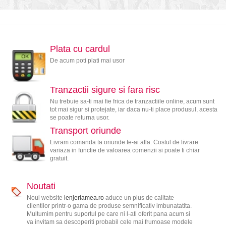
Plata cu cardul
De acum poti plati mai usor
Tranzactii sigure si fara risc
Nu trebuie sa-ti mai fie frica de tranzactiile online, acum sunt
tot mai sigur si protejate, iar daca nu-ti place produsul, acesta
se poate returna usor.
Transport oriunde
Livram comanda ta oriunde te-ai afla. Costul de livrare
variaza in functie de valoarea comenzii si poate fi chiar
gratuit.
Noutati
Noul website
lenjeriamea.ro
aduce un plus de calitate
clientilor printr-o gama de produse semnificativ imbunatatita.
Multumim pentru suportul pe care ni l-ati oferit pana acum si
va invitam sa descoperiti probabil cele mai frumoase modele