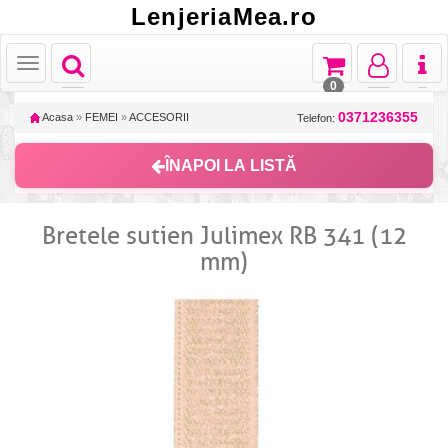
LenjeriaMea.ro
Toggle
Toggle
Toggle
Toggl
Toggle
navigation
navigation
navigation
naviga
navigation
0
0371236355
Acasa
»
FEMEI
»
ACCESORII
Telefon:
ÎNAPOI LA LISTĂ
Bretele sutien Julimex RB 341 (12
mm)