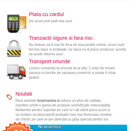
Plata cu cardul
De acum poti plati mai usor
Tranzactii sigure si fara risc
Nu trebuie sa-ti mai fie frica de tranzactiile online, acum sunt
tot mai sigur si protejate, iar daca nu-ti place produsul, acesta
se poate returna usor.
Transport oriunde
Livram comanda ta oriunde te-ai afla. Costul de livrare
variaza in functie de valoarea comenzii si poate fi chiar
gratuit.
Noutati
Noul website
lenjeriamea.ro
aduce un plus de calitate
clientilor printr-o gama de produse semnificativ imbunatatita.
Multumim pentru suportul pe care ni l-ati oferit pana acum si
va invitam sa descoperiti probabil cele mai frumoase modele
de chiloti, pe care le-am selectat cu grija special pentru voi.
Newsletter