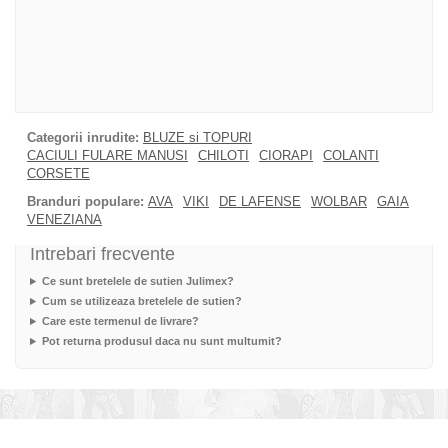
Categorii inrudite:
BLUZE si TOPURI
CACIULI FULARE MANUSI
CHILOTI
CIORAPI
COLANTI
CORSETE
Branduri populare:
AVA
VIKI
DE LAFENSE
WOLBAR
GAIA
VENEZIANA
Intrebari frecvente
Ce sunt bretelele de sutien Julimex?
Cum se utilizeaza bretelele de sutien?
Care este termenul de livrare?
Pot returna produsul daca nu sunt multumit?