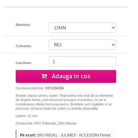
Marimea:
Culoarea:
Cantitate:
Adauga in cos
Comanda telefonic:
0371236355
Bretele clasice pentru sutien. Reprezinta mai mult decat elemente
de lenjerie intima, sunt accesorii practice si estetice, ce vin in
completarea stilului dumneavoastra. Bretelele sunt reglabile si se
potrivesc oricarui model de sutien cu bretele detasabile.
Latime: 12 mm
Compozitie: 80% Poliamida, 20% Elastan
Pe scurt:
SKU RB341 · JULIMEX · ACCESORII Femei