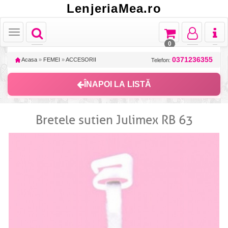
LenjeriaMea.ro
Toggle
Toggle
Toggle
Toggl
Toggle
navigation
navigation
navigation
naviga
navigation
0
0371236355
Acasa
»
FEMEI
»
ACCESORII
Telefon:
ÎNAPOI LA LISTĂ
Bretele sutien Julimex RB 63