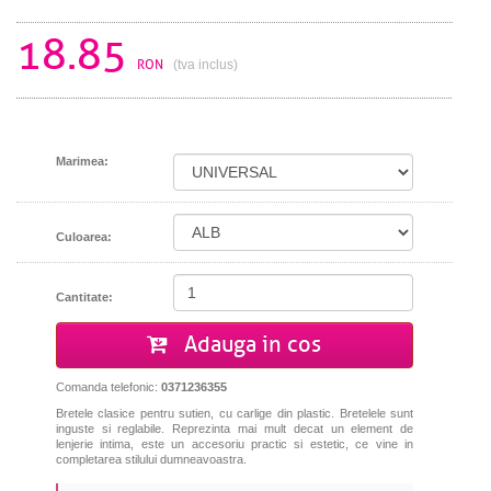
18.85
RON
(tva inclus)
Marimea:
Culoarea:
Cantitate:
Adauga in cos
Comanda telefonic:
0371236355
Bretele clasice pentru sutien, cu carlige din plastic. Bretelele sunt
inguste si reglabile. Reprezinta mai mult decat un element de
lenjerie intima, este un accesoriu practic si estetic, ce vine in
completarea stilului dumneavoastra.