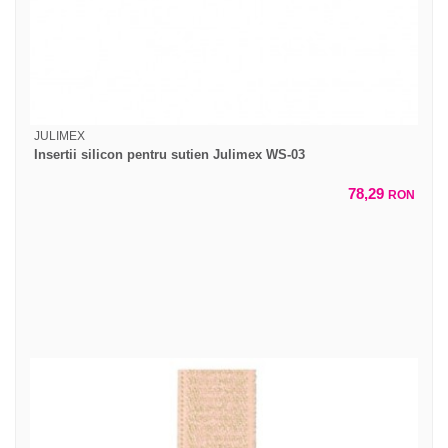
JULIMEX
Insertii silicon pentru sutien Julimex WS-03
78,29
RON