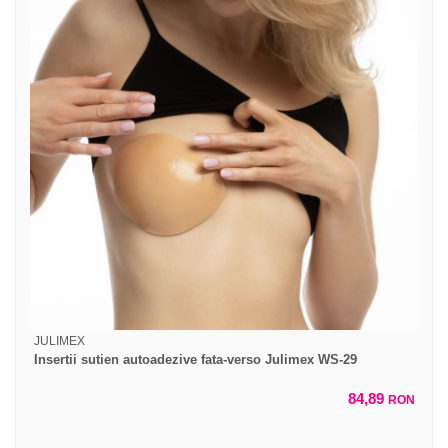
JULIMEX
Insertii sutien autoadezive fata-verso Julimex WS-29
84,89
RON