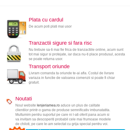
Plata cu cardul
De acum poti plati mai usor
Tranzactii sigure si fara risc
Nu trebuie sa-ti mai fie frica de tranzactiile online, acum sunt
tot mai sigur si protejate, iar daca nu-ti place produsul, acesta
se poate returna usor.
Transport oriunde
Livram comanda ta oriunde te-ai afla. Costul de livrare
variaza in functie de valoarea comenzii si poate fi chiar
gratuit.
Noutati
Noul website
lenjeriamea.ro
aduce un plus de calitate
clientilor printr-o gama de produse semnificativ imbunatatita.
Multumim pentru suportul pe care ni l-ati oferit pana acum si
va invitam sa descoperiti probabil cele mai frumoase modele
de chiloti, pe care le-am selectat cu grija special pentru voi.