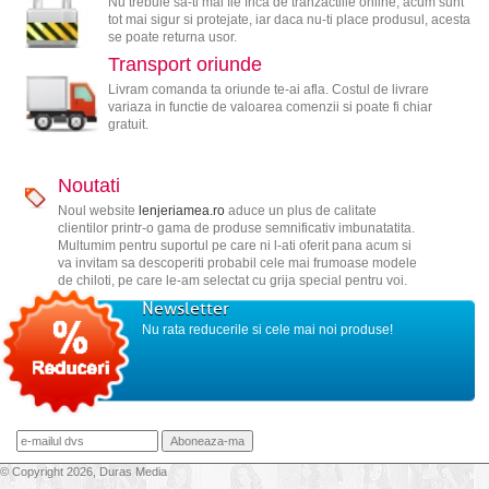
Nu trebuie sa-ti mai fie frica de tranzactiile online, acum sunt
tot mai sigur si protejate, iar daca nu-ti place produsul, acesta
se poate returna usor.
Transport oriunde
Livram comanda ta oriunde te-ai afla. Costul de livrare
variaza in functie de valoarea comenzii si poate fi chiar
gratuit.
Noutati
Noul website
lenjeriamea.ro
aduce un plus de calitate
clientilor printr-o gama de produse semnificativ imbunatatita.
Multumim pentru suportul pe care ni l-ati oferit pana acum si
va invitam sa descoperiti probabil cele mai frumoase modele
de chiloti, pe care le-am selectat cu grija special pentru voi.
Newsletter
Nu rata reducerile si cele mai noi produse!
© Copyright 2026, Duras Media