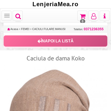
LenjeriaMea.ro
Toggle
Toggle
Toggle
Toggl
Toggle
navigation
navigation
navigation
naviga
navigation
0
0371236355
Acasa
»
FEMEI
»
CACIULI FULARE MANUSI
Telefon:
ÎNAPOI LA LISTĂ
Caciula de dama Koko