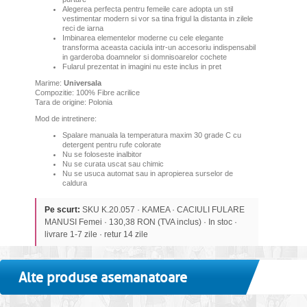
Alegerea perfecta pentru femeile care adopta un stil
vestimentar modern si vor sa tina frigul la distanta in zilele
reci de iarna
Imbinarea elementelor moderne cu cele elegante
transforma aceasta caciula intr-un accesoriu indispensabil
in garderoba doamnelor si domnisoarelor cochete
Fularul prezentat in imagini nu este inclus in pret
Marime:
Universala
Compozitie: 100% Fibre acrilice
Tara de origine: Polonia
Mod de intretinere:
Spalare manuala la temperatura maxim 30 grade C cu
detergent pentru rufe colorate
Nu se foloseste inalbitor
Nu se curata uscat sau chimic
Nu se usuca automat sau in apropierea surselor de
caldura
Pe scurt:
SKU K.20.057 · KAMEA · CACIULI FULARE
MANUSI Femei · 130,38 RON (TVA inclus) · In stoc ·
livrare 1-7 zile · retur 14 zile
Alte produse asemanatoare