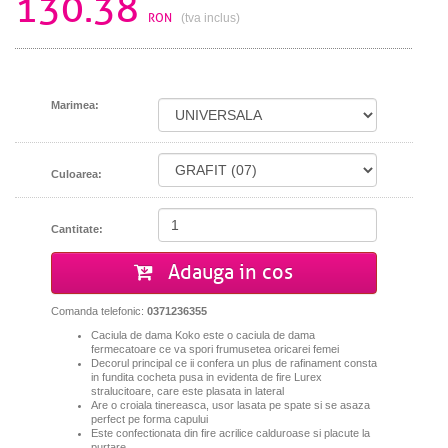
130.38
RON
(tva inclus)
Marimea:
Culoarea:
Cantitate:
Adauga in cos
Comanda telefonic:
0371236355
Caciula de dama Koko este o caciula de dama
fermecatoare ce va spori frumusetea oricarei femei
Decorul principal ce ii confera un plus de rafinament consta
in fundita cocheta pusa in evidenta de fire Lurex
stralucitoare, care este plasata in lateral
Are o croiala
tinereasca, usor lasata pe spate
si se asaza
perfect pe forma capului
Este
confectionata din fire acrilice calduroase si placute la
purtare