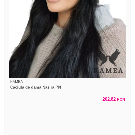
KAMEA
Caciula de dama Nasira PN
202,82
RON