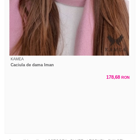
KAMEA
Caciula de dama Iman
178,68
RON