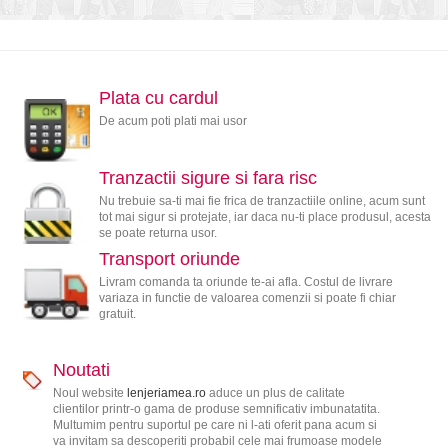
Plata cu cardul
De acum poti plati mai usor
Tranzactii sigure si fara risc
Nu trebuie sa-ti mai fie frica de tranzactiile online, acum sunt
tot mai sigur si protejate, iar daca nu-ti place produsul, acesta
se poate returna usor.
Transport oriunde
Livram comanda ta oriunde te-ai afla. Costul de livrare
variaza in functie de valoarea comenzii si poate fi chiar
gratuit.
Noutati
Noul website
lenjeriamea.ro
aduce un plus de calitate
clientilor printr-o gama de produse semnificativ imbunatatita.
Multumim pentru suportul pe care ni l-ati oferit pana acum si
va invitam sa descoperiti probabil cele mai frumoase modele