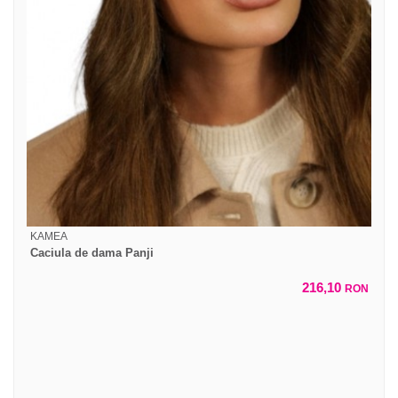
KAMEA
Caciula de dama Panji
216,10
RON