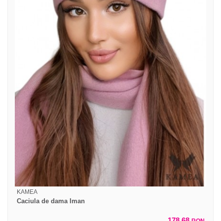
KAMEA
Caciula de dama Iman
178,68
RON