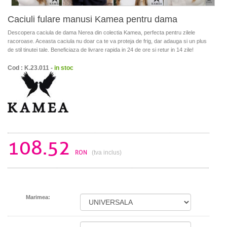
Caciuli fulare manusi Kamea pentru dama
Descopera caciula de dama Nerea din colectia Kamea, perfecta pentru zilele
racoroase. Aceasta caciula nu doar ca te va proteja de frig, dar adauga si un plus
de stil tinutei tale. Beneficiaza de livrare rapida in 24 de ore si retur in 14 zile!
Cod : K.23.011 -
in stoc
108.52
RON
(tva inclus)
Marimea: