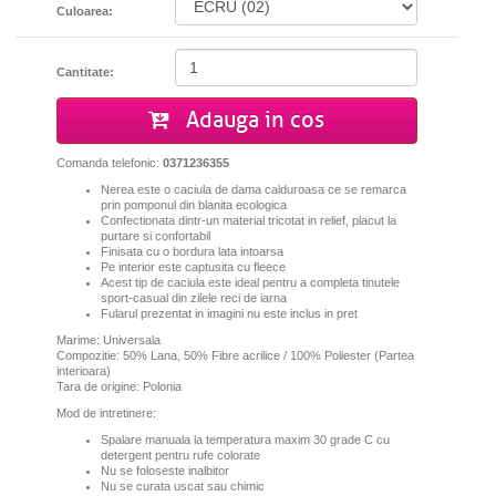
Culoarea:
Cantitate:
Adauga in cos
Comanda telefonic:
0371236355
Nerea este o caciula de dama calduroasa ce se remarca
prin pomponul din blanita ecologica
Confectionata dintr-un material tricotat in relief, placut la
purtare si confortabil
Finisata cu o bordura lata intoarsa
Pe interior este captusita cu fleece
Acest tip de caciula este ideal pentru a completa tinutele
sport-casual din zilele reci de iarna
Fularul prezentat in imagini nu este inclus in pret
Marime: Universala
Compozitie: 50% Lana, 50% Fibre acrilice / 100% Poliester (Partea
interioara)
Tara de origine: Polonia
Mod de intretinere:
Spalare manuala la temperatura maxim 30 grade C cu
detergent pentru rufe colorate
Nu se foloseste inalbitor
Nu se curata uscat sau chimic