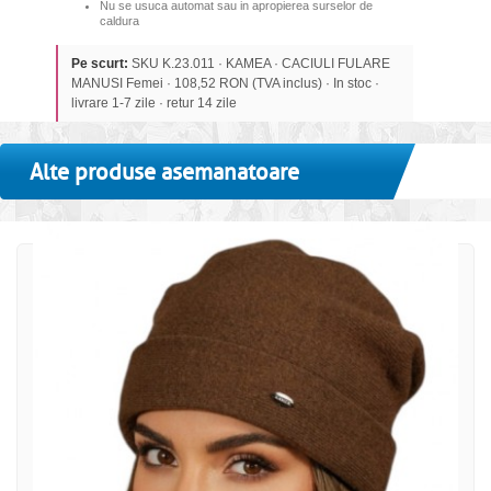
Nu se usuca automat sau in apropierea surselor de
caldura
Pe scurt:
SKU K.23.011 · KAMEA · CACIULI FULARE
MANUSI Femei · 108,52 RON (TVA inclus) · In stoc ·
livrare 1-7 zile · retur 14 zile
Alte produse asemanatoare