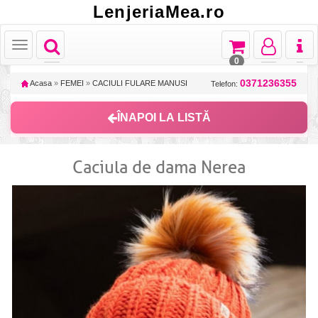
LenjeriaMea.ro
Toggle
Toggle
Toggle
Toggl
Toggle
navigation
navigation
navigation
naviga
navigation
0
0371236355
Acasa
»
FEMEI
»
CACIULI FULARE MANUSI
Telefon:
ÎNAPOI LA LISTĂ
Caciula de dama Nerea