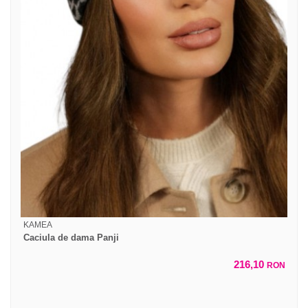
KAMEA
Caciula de dama Panji
216,10
RON