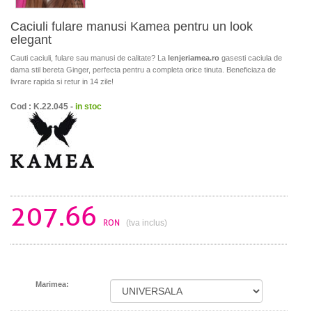
Caciuli fulare manusi Kamea pentru un look
elegant
Cauti caciuli, fulare sau manusi de calitate? La
lenjeriamea.ro
gasesti caciula de
dama stil bereta Ginger, perfecta pentru a completa orice tinuta. Beneficiaza de
livrare rapida si retur in 14 zile!
Cod : K.22.045 -
in stoc
207.66
RON
(tva inclus)
Marimea: