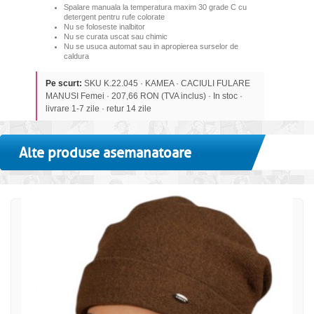
Spalare manuala la temperatura maxim 30 grade C cu
detergent pentru rufe colorate
Nu se foloseste inalbitor
Nu se curata uscat sau chimic
Nu se usuca automat sau in apropierea surselor de
caldura
Pe scurt:
SKU K.22.045 · KAMEA · CACIULI FULARE
MANUSI Femei · 207,66 RON (TVA inclus) · In stoc ·
livrare 1-7 zile · retur 14 zile
Alte produse asemanatoare