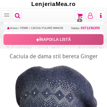
LenjeriaMea.ro
Toggle
Toggle
Toggle
Toggl
Toggle
navigation
navigation
navigation
naviga
navigation
0
0371236355
Acasa
»
FEMEI
»
CACIULI FULARE MANUSI
Telefon:
ÎNAPOI LA LISTĂ
Caciula de dama stil bereta Ginger