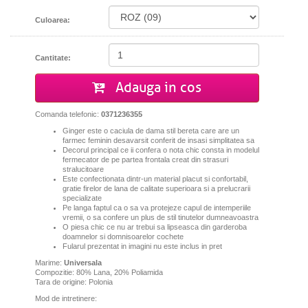
Culoarea:
Cantitate:
Adauga in cos
Comanda telefonic:
0371236355
Ginger este o caciula de dama stil bereta care are un
farmec feminin desavarsit conferit de insasi simplitatea sa
Decorul principal ce ii confera o nota chic consta in modelul
fermecator de pe partea frontala creat din strasuri
stralucitoare
Este confectionata dintr-un material placut si confortabil,
gratie firelor de lana de calitate superioara si a prelucrarii
specializate
Pe langa faptul ca o sa va protejeze capul de intemperiile
vremii, o sa confere un plus de stil tinutelor dumneavoastra
O piesa chic ce nu ar trebui sa lipseasca din garderoba
doamnelor si domnisoarelor cochete
Fularul prezentat in imagini nu este inclus in pret
Marime:
Universala
Compozitie: 80% Lana, 20% Poliamida
Tara de origine: Polonia
Mod de intretinere: