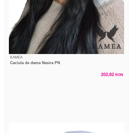
KAMEA
Caciula de dama Nasira PN
202,82
RON