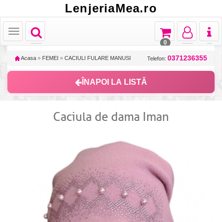
LenjeriaMea.ro
Toggle
Toggle
Toggle
Toggl
Toggle
navigation
navigation
navigation
naviga
navigation
0
0371236355
Acasa
»
FEMEI
»
CACIULI FULARE MANUSI
Telefon:
ÎNAPOI LA LISTĂ
Caciula de dama Iman