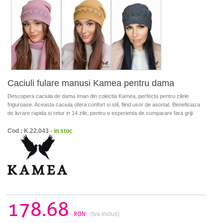
Caciuli fulare manusi Kamea pentru dama
Descopera caciula de dama Iman din colectia Kamea, perfecta pentru zilele
friguroase. Aceasta caciula ofera confort si stil, fiind usor de asortat. Beneficiaza
de livrare rapida si retur in 14 zile, pentru o experienta de cumparare fara griji.
Cod : K.22.043 -
in stoc
178.68
RON
(tva inclus)