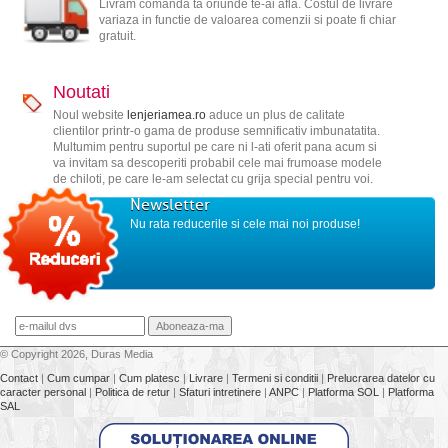
Livram comanda ta oriunde te-ai afla. Costul de livrare
variaza in functie de valoarea comenzii si poate fi chiar
gratuit.
Noutati
Noul website
lenjeriamea.ro
aduce un plus de calitate
clientilor printr-o gama de produse semnificativ imbunatatita.
Multumim pentru suportul pe care ni l-ati oferit pana acum si
va invitam sa descoperiti probabil cele mai frumoase modele
de chiloti, pe care le-am selectat cu grija special pentru voi.
Newsletter
Nu rata reducerile si cele mai noi produse!
© Copyright 2026, Duras Media
Contact
|
Cum cumpar
|
Cum platesc
|
Livrare
|
Termeni si conditii
|
Prelucrarea datelor cu
caracter personal
|
Politica de retur
|
Sfaturi intretinere
|
ANPC
|
Platforma SOL
|
Platforma
SAL