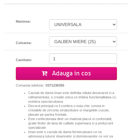
Marimea:
Culoarea:
Cantitate:
Adauga in cos
Comanda telefonic:
0371236355
Caciula de dama Iman este definitia stilului desavarsit si a
rafinamentului, o creatie unica ce imbina functionalitatea cu
estetica spectaculoasa
Decorul principal ce ii confera o nota chic consta in
cristalele de zirconiu stralucitoare si margelele cusute,
plasate pe partea frontala
Este confectionata dintr-un material placut si confortabil,
gratie firelor de lana de calitate superioara si a prelucrarii
specializate
Iman este o caciula de dama fermecatoare ce se
adreseaza tuturor doamnelor si domnisoarelor ce vor sa