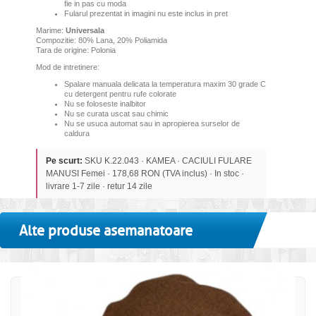
fie in pas cu moda
Fularul prezentat in imagini nu este inclus in pret
Marime:
Universala
Compozitie: 80% Lana, 20% Poliamida
Tara de origine: Polonia
Mod de intretinere:
Spalare manuala delicata la temperatura maxim 30 grade C
cu detergent pentru rufe colorate
Nu se foloseste inalbitor
Nu se curata uscat sau chimic
Nu se usuca automat sau in apropierea surselor de
caldura
Pe scurt:
SKU K.22.043 · KAMEA · CACIULI FULARE
MANUSI Femei · 178,68 RON (TVA inclus) · In stoc ·
livrare 1-7 zile · retur 14 zile
Alte produse asemanatoare