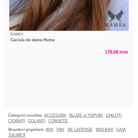
KAMEA
Caciula de dama Huma
178,68
RON
Categorii inrudite:
ACCESORII
BLUZE si TOPURI
CHILOTI
CIORAPI
COLANTI
CORSETE
Branduri populare:
AVA
VIKI
DE LAFENSE
WOLBAR
GAIA
JULIMEX