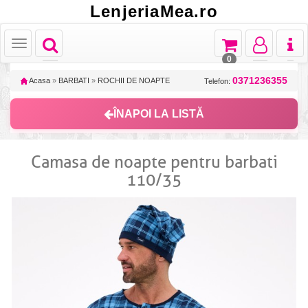
LenjeriaMea.ro
Toggle
Toggle
Toggle
Toggl
Toggle
navigation
navigation
navigation
naviga
navigation
0
0371236355
Acasa
»
BARBATI
»
ROCHII DE NOAPTE
Telefon:
ÎNAPOI LA LISTĂ
Camasa de noapte pentru barbati
110/35