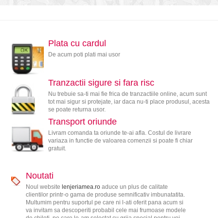
Plata cu cardul
De acum poti plati mai usor
Tranzactii sigure si fara risc
Nu trebuie sa-ti mai fie frica de tranzactiile online, acum sunt
tot mai sigur si protejate, iar daca nu-ti place produsul, acesta
se poate returna usor.
Transport oriunde
Livram comanda ta oriunde te-ai afla. Costul de livrare
variaza in functie de valoarea comenzii si poate fi chiar
gratuit.
Noutati
Noul website
lenjeriamea.ro
aduce un plus de calitate
clientilor printr-o gama de produse semnificativ imbunatatita.
Multumim pentru suportul pe care ni l-ati oferit pana acum si
va invitam sa descoperiti probabil cele mai frumoase modele