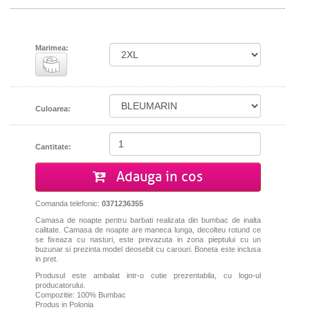
Marimea:
Culoarea:
Cantitate:
Adauga in cos
Comanda telefonic:
0371236355
Camasa de noapte pentru barbati realizata din bumbac de inalta
calitate. Camasa de noapte are maneca lunga, decolteu rotund ce
se fixeaza cu nasturi, este prevazuta in zona pieptului cu un
buzunar si prezinta model deosebit cu carouri. Boneta este inclusa
in pret.
Produsul este ambalat intr-o cutie prezentabila, cu logo-ul
producatorului.
Compozitie: 100% Bumbac
Produs in Polonia