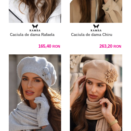
Caciula de dama Rafaela
Caciula de dama Chiru
165,40
263,20
RON
RON