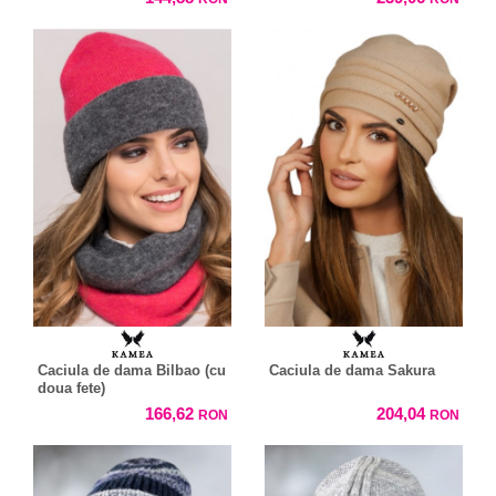
Caciula de dama Bilbao (cu
Caciula de dama Sakura
doua fete)
166,62
204,04
RON
RON