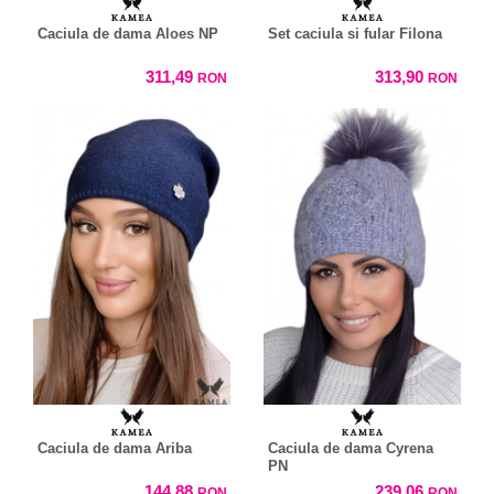
Caciula de dama Aloes NP
Set caciula si fular Filona
311,49
313,90
RON
RON
Caciula de dama Ariba
Caciula de dama Cyrena
PN
144,88
239,06
RON
RON