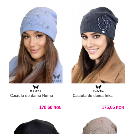
Caciula de dama Huma
Caciula de dama Inka
178,68
175,05
RON
RON