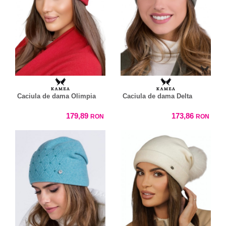
Caciula de dama Olimpia
Caciula de dama Delta
179,89
173,86
RON
RON