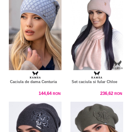
Caciula de dama Centuria
Set caciula si fular Chloe
144,64
236,62
RON
RON