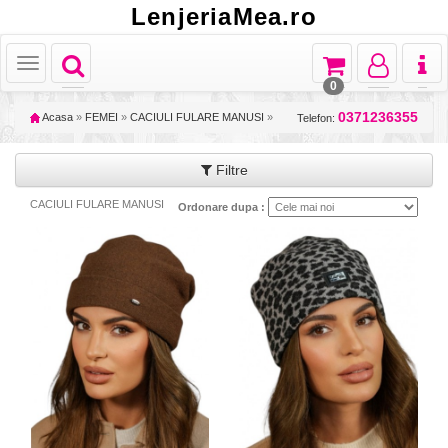
LenjeriaMea.ro
Toggle
Toggle
Toggle
Toggl
Toggle
navigation
navigation
navigation
naviga
navigation
0
0371236355
Acasa
»
FEMEI
»
CACIULI FULARE MANUSI
»
Telefon:
Filtre
CACIULI FULARE MANUSI
Ordonare dupa :