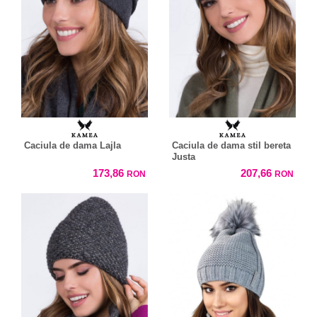
Caciula de dama Lajla
Caciula de dama stil bereta
Justa
173,86
207,66
RON
RON