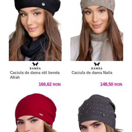
Caciula de dama stil bereta
Caciula de dama Naila
Afrah
166,62
148,50
RON
RON