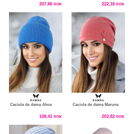
207,66
222,16
RON
RON
Caciula de dama Alma
Caciula de dama Maruna
108,41
202,82
RON
RON