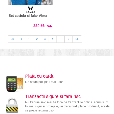
Set caciula si fular Alma
224,56
RON
<<
<
1
2
3
4
5
>
>>
Plata cu cardul
De acum poti plati mai usor
Tranzactii sigure si fara risc
Nu trebuie sa-ti mai fie frica de tranzactiile online, acum sunt
tot mai sigur si protejate, iar daca nu-ti place produsul, acesta
se poate returna usor.