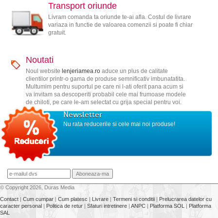
Transport oriunde
Livram comanda ta oriunde te-ai afla. Costul de livrare
variaza in functie de valoarea comenzii si poate fi chiar
gratuit.
Noutati
Noul website
lenjeriamea.ro
aduce un plus de calitate
clientilor printr-o gama de produse semnificativ imbunatatita.
Multumim pentru suportul pe care ni l-ati oferit pana acum si
va invitam sa descoperiti probabil cele mai frumoase modele
de chiloti, pe care le-am selectat cu grija special pentru voi.
Newsletter
Nu rata reducerile si cele mai noi produse!
© Copyright 2026, Duras Media
Contact
|
Cum cumpar
|
Cum platesc
|
Livrare
|
Termeni si conditii
|
Prelucrarea datelor cu
caracter personal
|
Politica de retur
|
Sfaturi intretinere
|
ANPC
|
Platforma SOL
|
Platforma
SAL