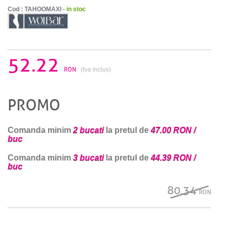
Cod : TAHOOMAXI -
in stoc
52.22
RON
(tva inclus)
PROMO
Comanda minim
2 bucati
la pretul de
47.00 RON /
buc
Comanda minim
3 bucati
la pretul de
44.39 RON /
buc
80.34
RON