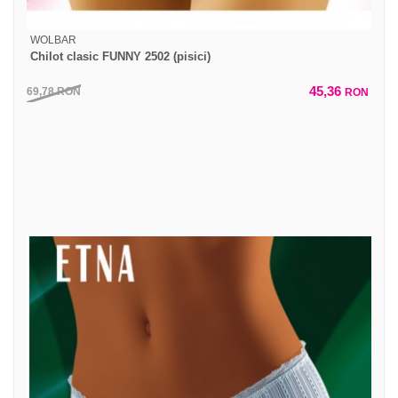
WOLBAR
Chilot clasic FUNNY 2502 (pisici)
45,36
69,78
RON
RON