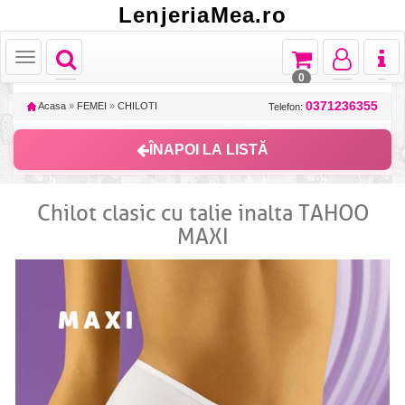
LenjeriaMea.ro
Toggle
Toggle
Toggle
Toggl
Toggle
navigation
navigation
navigation
naviga
navigation
0
0371236355
Acasa
»
FEMEI
»
CHILOTI
Telefon:
ÎNAPOI LA LISTĂ
Chilot clasic cu talie inalta TAHOO
MAXI