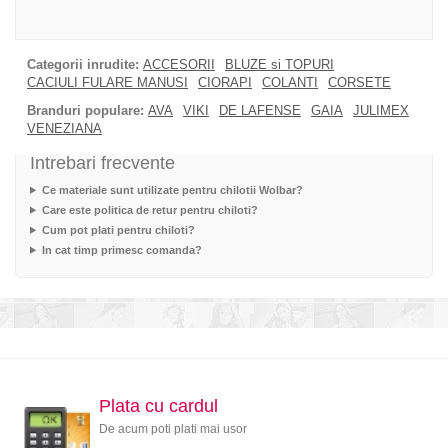
Categorii inrudite:
ACCESORII
BLUZE si TOPURI
CACIULI FULARE MANUSI
CIORAPI
COLANTI
CORSETE
Branduri populare:
AVA
VIKI
DE LAFENSE
GAIA
JULIMEX
VENEZIANA
Intrebari frecvente
Ce materiale sunt utilizate pentru chilotii Wolbar?
Care este politica de retur pentru chiloti?
Cum pot plati pentru chiloti?
In cat timp primesc comanda?
Plata cu cardul
De acum poti plati mai usor