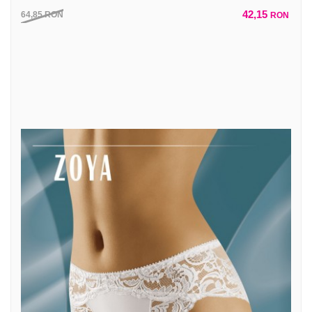
42,15
64,85
RON
RON