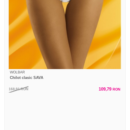
WOLBAR
Chilot clasic SAVA
109,79
168,91
RON
RON