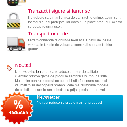
Tranzactii sigure si fara risc
Nu trebuie sa-ti mai fie frica de tranzactiile online, acum sunt
tot mai sigur si protejate, iar daca nu-ti place produsul, acesta
se poate returna usor.
Transport oriunde
Livram comanda ta oriunde te-ai afla. Costul de livrare
variaza in functie de valoarea comenzii si poate fi chiar
gratuit.
Noutati
Noul website
lenjeriamea.ro
aduce un plus de calitate
clientilor printr-o gama de produse semnificativ imbunatatita.
Multumim pentru suportul pe care ni l-ati oferit pana acum si
va invitam sa descoperiti probabil cele mai frumoase modele
de chiloti, pe care le-am selectat cu grija special pentru voi.
Newsletter
Nu rata reducerile si cele mai noi produse!