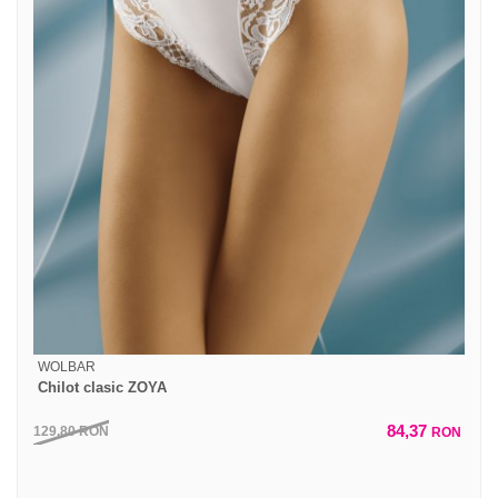
WOLBAR
Chilot clasic ZOYA
84,37
129,80
RON
RON