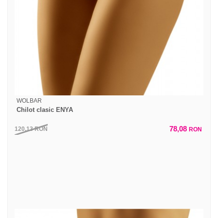
WOLBAR
Chilot clasic ENYA
78,08
120,13
RON
RON