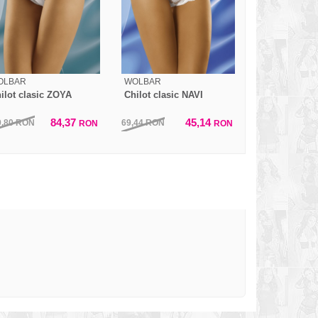
OLBAR
WOLBAR
ilot clasic ZOYA
Chilot clasic NAVI
84,37
45,14
9,80
RON
69,44
RON
RON
RON