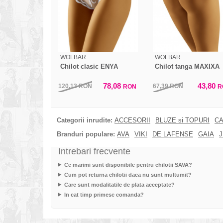
WOLBAR
WOLBAR
Chilot clasic ENYA
Chilot tanga MAXIXA
78,08
43,80
120,13
RON
67,39
RON
RON
R
Categorii inrudite:
ACCESORII
BLUZE si TOPURI
CA
Branduri populare:
AVA
VIKI
DE LAFENSE
GAIA
J
Intrebari frecvente
Ce marimi sunt disponibile pentru chilotii SAVA?
Cum pot returna chilotii daca nu sunt multumit?
Care sunt modalitatile de plata acceptate?
In cat timp primesc comanda?