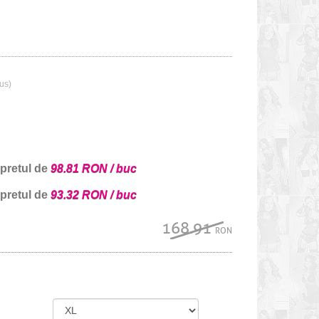
lus)
 pretul de
98.81 RON / buc
 pretul de
93.32 RON / buc
168.91
RON