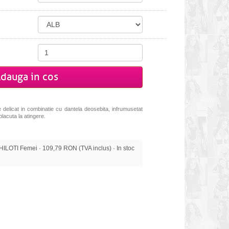
dauga in cos
e delicat in combinatie cu dantela deosebita, infrumusetat
placuta la atingere.
OTI Femei · 109,79 RON (TVA inclus) · In stoc