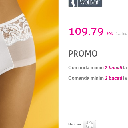
109.79
RON
(tva inc
PROMO
Comanda minim
2 bucati
la
Comanda minim
3 bucati
la
Marimea: