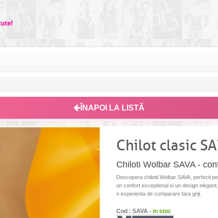
ÎNAPOI LA LISTĂ
Chilot clasic S
Chiloti Wolbar SAVA - confo
Descopera chilotii Wolbar SAVA, perfecti pen
un confort exceptional si un design elegant. 
o experienta de cumparare fara griji.
Cod : SAVA -
in stoc