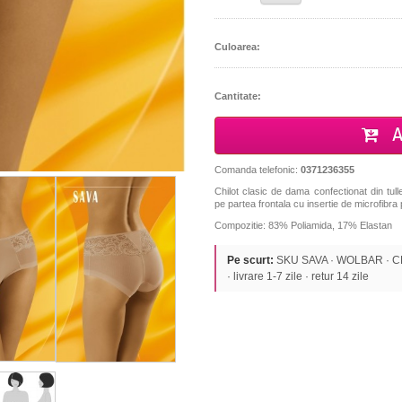
Culoarea:
Cantitate:
A
Comanda telefonic:
0371236355
Chilot clasic de dama confectionat din tull
pe partea frontala cu insertie de microfibra 
Compozitie: 83% Poliamida, 17% Elastan
Pe scurt:
SKU SAVA · WOLBAR · CHIL
· livrare 1-7 zile · retur 14 zile