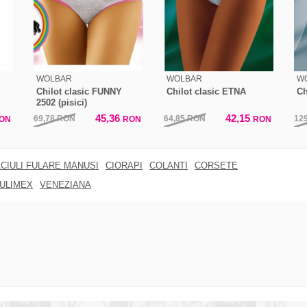
WOLBAR
WOLBAR
W
Chilot clasic FUNNY
Chilot clasic ETNA
Ch
2502 (pisici)
45,36
42,15
69,78
RON
64,85
RON
12
ON
RON
RON
CIULI FULARE MANUSI
CIORAPI
COLANTI
CORSETE
ULIMEX
VENEZIANA