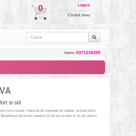
Logare
0
Contul meu
0371236355
Telefon:
AVA
rt si stil
tru orice ocazie. Fabricati din materiale de calitate, acestia ofera
Beneficiaza de livrare rapida in 24 de ore si retur in 14 zile, pentru