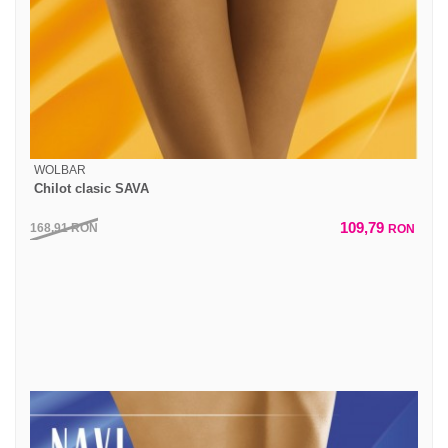
WOLBAR
Chilot clasic SAVA
109,79
168,91
RON
RON