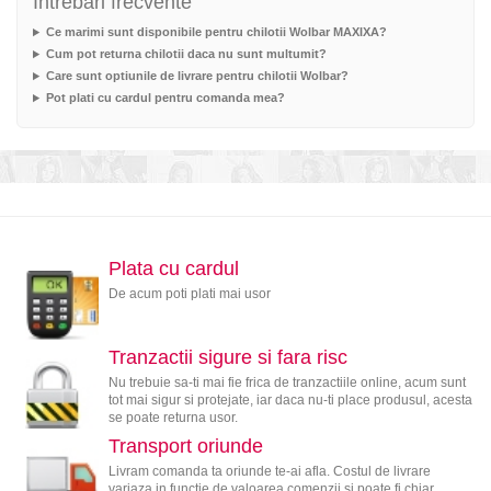
Intrebari frecvente
Ce marimi sunt disponibile pentru chilotii Wolbar MAXIXA?
Cum pot returna chilotii daca nu sunt multumit?
Care sunt optiunile de livrare pentru chilotii Wolbar?
Pot plati cu cardul pentru comanda mea?
Plata cu cardul
De acum poti plati mai usor
Tranzactii sigure si fara risc
Nu trebuie sa-ti mai fie frica de tranzactiile online, acum sunt
tot mai sigur si protejate, iar daca nu-ti place produsul, acesta
se poate returna usor.
Transport oriunde
Livram comanda ta oriunde te-ai afla. Costul de livrare
variaza in functie de valoarea comenzii si poate fi chiar