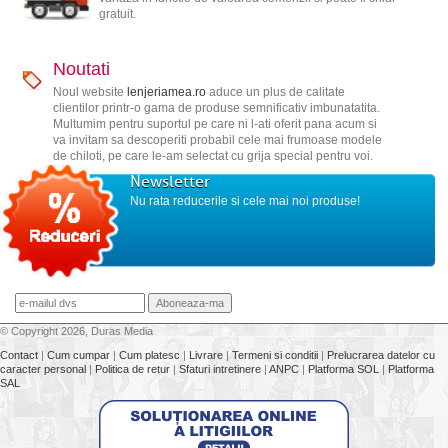
gratuit.
Noutati
Noul website
lenjeriamea.ro
aduce un plus de calitate
clientilor printr-o gama de produse semnificativ imbunatatita.
Multumim pentru suportul pe care ni l-ati oferit pana acum si
va invitam sa descoperiti probabil cele mai frumoase modele
de chiloti, pe care le-am selectat cu grija special pentru voi.
Newsletter
Nu rata reducerile si cele mai noi produse!
© Copyright 2026, Duras Media
Contact
|
Cum cumpar
|
Cum platesc
|
Livrare
|
Termeni si conditii
|
Prelucrarea datelor cu
caracter personal
|
Politica de retur
|
Sfaturi intretinere
|
ANPC
|
Platforma SOL
|
Platforma
SAL