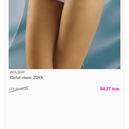
WOLBAR
Chilot clasic ZOYA
84,37
129,80
RON
RON