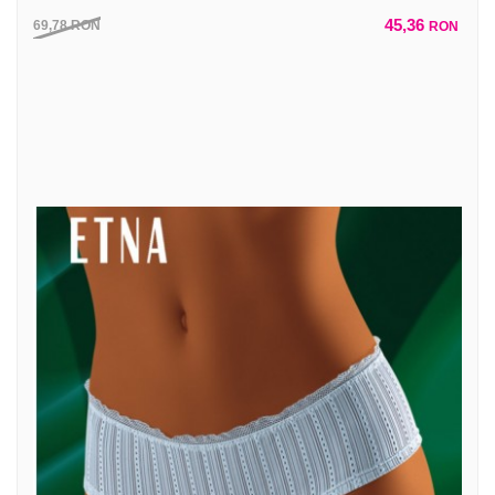
45,36
69,78
RON
RON