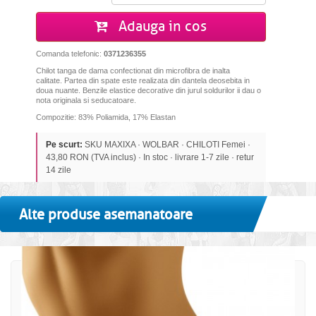
Adauga in cos
Comanda telefonic:
0371236355
Chilot tanga de dama confectionat din microfibra de inalta
calitate.
Partea din spate este realizata din dantela deosebita in
doua nuante. Benzi
le elastice
decorative
di
n jurul soldurilor ii dau o
nota originala si seducatoare
.
Compozitie: 83% Poliamida, 17% Elastan
Pe scurt:
SKU MAXIXA · WOLBAR · CHILOTI Femei ·
43,80 RON (TVA inclus) · In stoc · livrare 1-7 zile · retur
14 zile
Alte produse asemanatoare