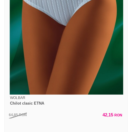
WOLBAR
Chilot clasic ETNA
42,15
64,85
RON
RON