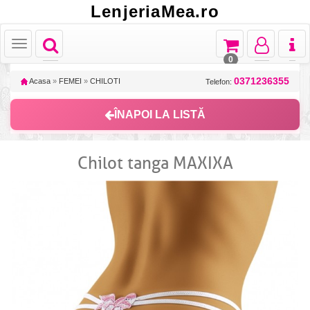
LenjeriaMea.ro
Toggle
Toggle
Toggle
Toggl
Toggle
navigation
navigation
navigation
naviga
navigation
0
0371236355
Acasa
»
FEMEI
»
CHILOTI
Telefon:
ÎNAPOI LA LISTĂ
Chilot tanga MAXIXA