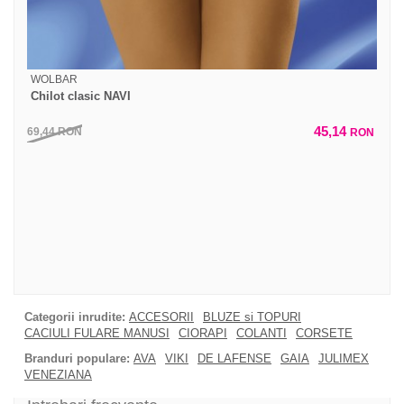
WOLBAR
Chilot clasic NAVI
45,14
69,44
RON
RON
Categorii inrudite:
ACCESORII
BLUZE si TOPURI
CACIULI FULARE MANUSI
CIORAPI
COLANTI
CORSETE
Branduri populare:
AVA
VIKI
DE LAFENSE
GAIA
JULIMEX
VENEZIANA