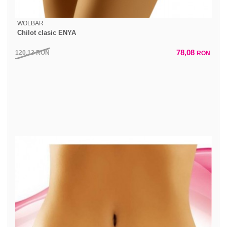
WOLBAR
Chilot clasic ENYA
78,08
120,13
RON
RON