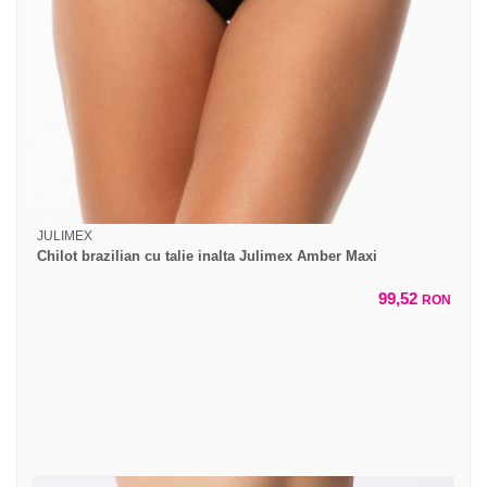
JULIMEX
Chilot brazilian cu talie inalta Julimex Amber Maxi
99,52
RON