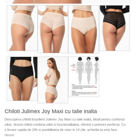
Chiloti Julimex Joy Maxi cu talie inalta
Descopera chilotii brazilieni Julimex Joy Maxi cu talie inalta, ideali pentru confortul
zilnic. Acesti chiloti combina stilul si functionalitatea, oferind o potrivire perfecta. Cu
o livrare rapida de 24h si posibilitatea de retur in 14 zile, achizitia ta este fara
riscuri.