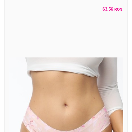
63,56
RON