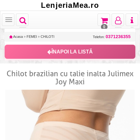
LenjeriaMea.ro
Toggle
Toggle
Toggle
Toggl
Toggle
navigation
navigation
navigation
naviga
navigation
0
0371236355
Acasa
»
FEMEI
»
CHILOTI
Telefon:
ÎNAPOI LA LISTĂ
Chilot brazilian cu talie inalta Julimex
Joy Maxi