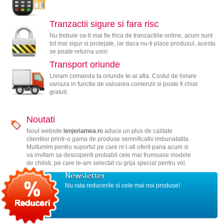
Tranzactii sigure si fara risc
Nu trebuie sa-ti mai fie frica de tranzactiile online, acum sunt
tot mai sigur si protejate, iar daca nu-ti place produsul, acesta
se poate returna usor.
Transport oriunde
Livram comanda ta oriunde te-ai afla. Costul de livrare
variaza in functie de valoarea comenzii si poate fi chiar
gratuit.
Noutati
Noul website
lenjeriamea.ro
aduce un plus de calitate
clientilor printr-o gama de produse semnificativ imbunatatita.
Multumim pentru suportul pe care ni l-ati oferit pana acum si
va invitam sa descoperiti probabil cele mai frumoase modele
de chiloti, pe care le-am selectat cu grija special pentru voi.
Newsletter
Nu rata reducerile si cele mai noi produse!