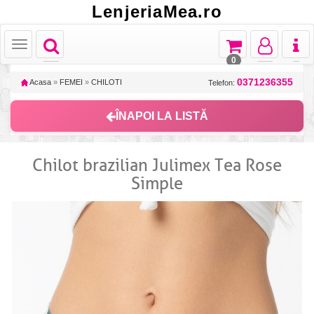
LenjeriaMea.ro
Toggle
Toggle
Toggle
Toggl
Toggle
navigation
navigation
navigation
naviga
navigation
0
0371236355
Acasa
»
FEMEI
»
CHILOTI
Telefon:
ÎNAPOI LA LISTĂ
Chilot brazilian Julimex Tea Rose
Simple