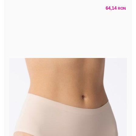
64,14
RON