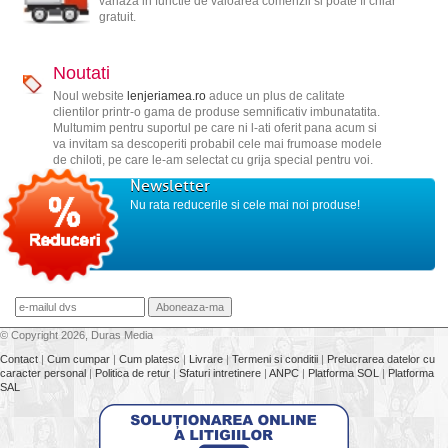
variaza in functie de valoarea comenzii si poate fi chiar
gratuit.
Noutati
Noul website
lenjeriamea.ro
aduce un plus de calitate
clientilor printr-o gama de produse semnificativ imbunatatita.
Multumim pentru suportul pe care ni l-ati oferit pana acum si
va invitam sa descoperiti probabil cele mai frumoase modele
de chiloti, pe care le-am selectat cu grija special pentru voi.
Newsletter
Nu rata reducerile si cele mai noi produse!
© Copyright 2026, Duras Media
Contact
|
Cum cumpar
|
Cum platesc
|
Livrare
|
Termeni si conditii
|
Prelucrarea datelor cu
caracter personal
|
Politica de retur
|
Sfaturi intretinere
|
ANPC
|
Platforma SOL
|
Platforma
SAL