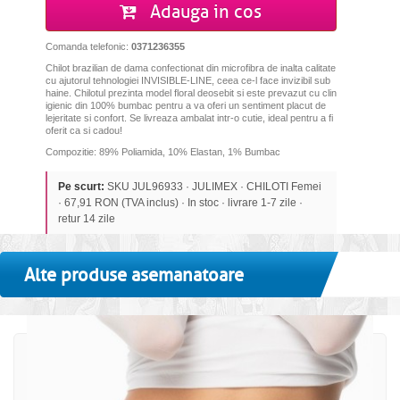
Adauga in cos
Comanda telefonic:
0371236355
Chilot brazilian de dama confectionat din microfibra de inalta calitate
cu ajutorul tehnologiei INVISIBLE-LINE, ceea ce-l face invizibil sub
haine. Chilotul prezinta model
floral deosebit
si este prevazut cu clin
igienic din 100% bumbac pentru a va oferi un sentiment placut de
lejeritate si confort. Se livreaza ambalat intr-o cutie, ideal pentru a fi
oferit ca si cadou!
Compozitie: 89% Poliamida, 10% Elastan, 1% Bumbac
Pe scurt:
SKU JUL96933 · JULIMEX · CHILOTI Femei
· 67,91 RON (TVA inclus) · In stoc · livrare 1-7 zile ·
retur 14 zile
Alte produse asemanatoare