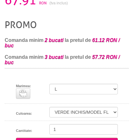
67.91
RON
(tva inclus)
PROMO
Comanda minim
2 bucati
la pretul de
61.12 RON /
buc
Comanda minim
3 bucati
la pretul de
57.72 RON /
buc
Marimea:
Culoarea:
Cantitate: