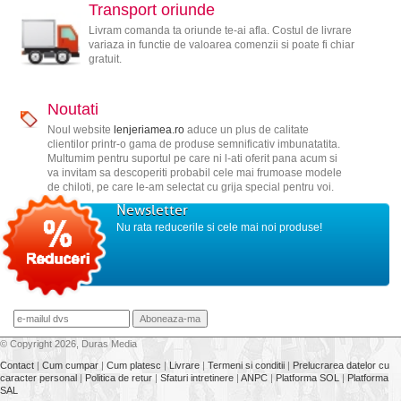
Transport oriunde
Livram comanda ta oriunde te-ai afla. Costul de livrare
variaza in functie de valoarea comenzii si poate fi chiar
gratuit.
Noutati
Noul website
lenjeriamea.ro
aduce un plus de calitate
clientilor printr-o gama de produse semnificativ imbunatatita.
Multumim pentru suportul pe care ni l-ati oferit pana acum si
va invitam sa descoperiti probabil cele mai frumoase modele
de chiloti, pe care le-am selectat cu grija special pentru voi.
Newsletter
Nu rata reducerile si cele mai noi produse!
© Copyright 2026, Duras Media
Contact
|
Cum cumpar
|
Cum platesc
|
Livrare
|
Termeni si conditii
|
Prelucrarea datelor cu
caracter personal
|
Politica de retur
|
Sfaturi intretinere
|
ANPC
|
Platforma SOL
|
Platforma
SAL