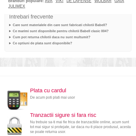
Branduri populare:
AVA
VIKI
DE LAFENSE
WOLBAR
GAIA
JULIMEX
Intrebari frecvente
Care sunt materialele din care sunt fabricati chilotii Babell?
Ce marimi sunt disponibile pentru chilotii Babell clasic 004?
Cum pot returna chilotii daca nu sunt multumit?
Ce optiuni de plata sunt disponibile?
Plata cu cardul
De acum poti plati mai usor
Tranzactii sigure si fara risc
Nu trebuie sa-ti mai fie frica de tranzactiile online, acum sunt
tot mai sigur si protejate, iar daca nu-ti place produsul, acesta
se poate returna usor.