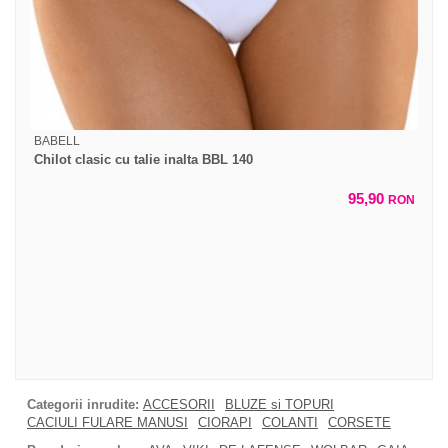
BABELL
Chilot clasic cu talie inalta BBL 140
95,90
RON
Categorii inrudite:
ACCESORII
BLUZE si TOPURI
CACIULI FULARE MANUSI
CIORAPI
COLANTI
CORSETE