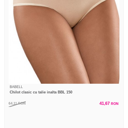
BABELL
Chilot clasic cu talie inalta BBL 150
41,67
64,11
RON
RON