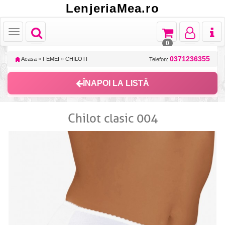
LenjeriaMea.ro
Toggle
Toggle
Toggle
Toggl
Toggle
navigation
navigation
navigation
naviga
navigation
0
0371236355
Acasa
»
FEMEI
»
CHILOTI
Telefon:
ÎNAPOI LA LISTĂ
Chilot clasic 004