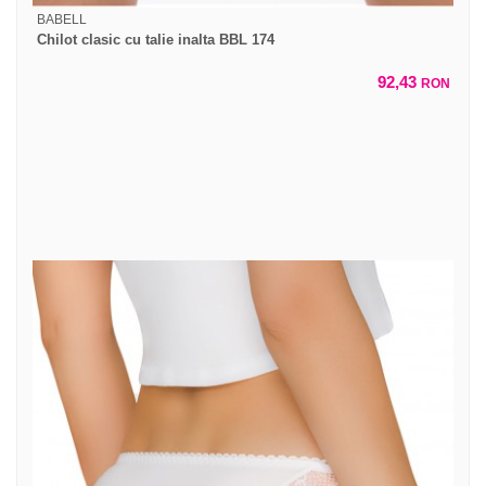
BABELL
Chilot clasic cu talie inalta BBL 174
92,43
RON