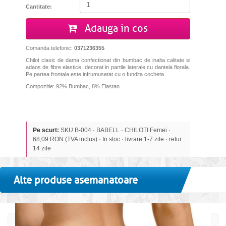
Cantitate:
Adauga in cos
Comanda telefonic:
0371236355
Chilot clasic de dama confectionat din bumbac de inalta calitate si
adaos de fibre elastice, decorat in partile laterale cu dantela florala.
Pe partea frontala este infrumusetat cu o fundita cocheta.
Compozitie: 92% Bumbac, 8% Elastan
Pe scurt:
SKU B-004 · BABELL · CHILOTI Femei ·
68,09 RON (TVA inclus) · In stoc · livrare 1-7 zile · retur
14 zile
Alte produse asemanatoare