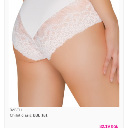
BABELL
Chilot clasic BBL 161
82,19
RON