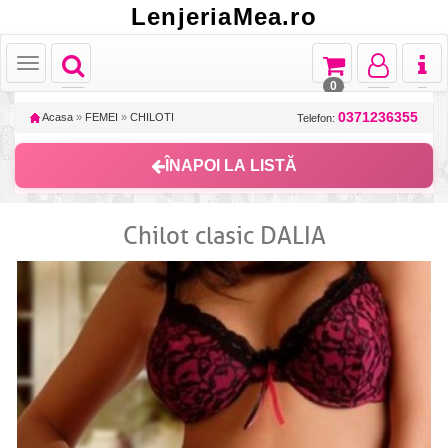
LenjeriaMea.ro
Toggle
Toggle
Toggle
Toggl
Toggle
navigation
navigation
navigation
naviga
navigation
0
0371236355
Acasa
»
FEMEI
»
CHILOTI
Telefon:
ÎNAPOI LA LISTĂ
Chilot clasic DALIA