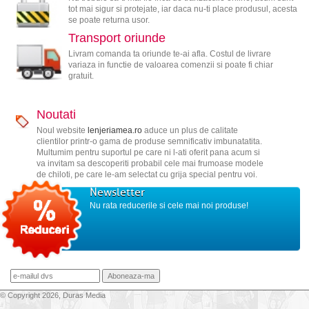
tot mai sigur si protejate, iar daca nu-ti place produsul, acesta
se poate returna usor.
Transport oriunde
Livram comanda ta oriunde te-ai afla. Costul de livrare
variaza in functie de valoarea comenzii si poate fi chiar
gratuit.
Noutati
Noul website
lenjeriamea.ro
aduce un plus de calitate
clientilor printr-o gama de produse semnificativ imbunatatita.
Multumim pentru suportul pe care ni l-ati oferit pana acum si
va invitam sa descoperiti probabil cele mai frumoase modele
de chiloti, pe care le-am selectat cu grija special pentru voi.
Newsletter
Nu rata reducerile si cele mai noi produse!
© Copyright 2026, Duras Media