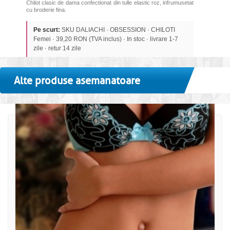
Chilot clasic de dama confectionat din tulle elastic roz, infrumusetat
cu broderie fina.
Pe scurt:
SKU DALIACHI · OBSESSION · CHILOTI
Femei · 39,20 RON (TVA inclus) · In stoc · livrare 1-7
zile · retur 14 zile
Alte produse asemanatoare