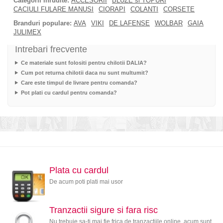
Categorii inrudite:
ACCESORII
BLUZE si TOPURI
CACIULI FULARE MANUSI
CIORAPI
COLANTI
CORSETE
Branduri populare:
AVA
VIKI
DE LAFENSE
WOLBAR
GAIA
JULIMEX
Intrebari frecvente
Ce materiale sunt folositi pentru chilotii DALIA?
Cum pot returna chilotii daca nu sunt multumit?
Care este timpul de livrare pentru comanda?
Pot plati cu cardul pentru comanda?
Plata cu cardul
De acum poti plati mai usor
Tranzactii sigure si fara risc
Nu trebuie sa-ti mai fie frica de tranzactiile online, acum sunt