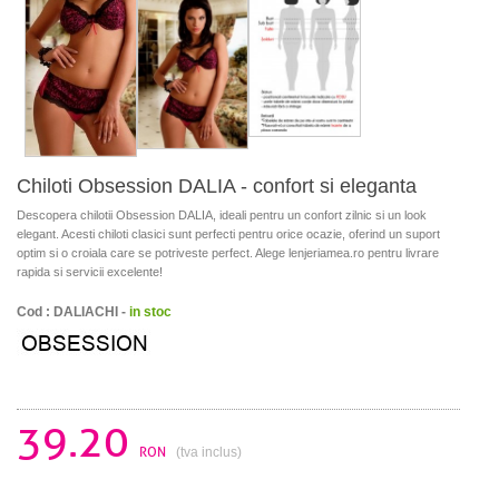
Chiloti Obsession DALIA - confort si eleganta
Descopera chilotii Obsession DALIA, ideali pentru un confort zilnic si un look
elegant. Acesti chiloti clasici sunt perfecti pentru orice ocazie, oferind un suport
optim si o croiala care se potriveste perfect. Alege lenjeriamea.ro pentru livrare
rapida si servicii excelente!
Cod : DALIACHI -
in stoc
39.20
RON
(tva inclus)