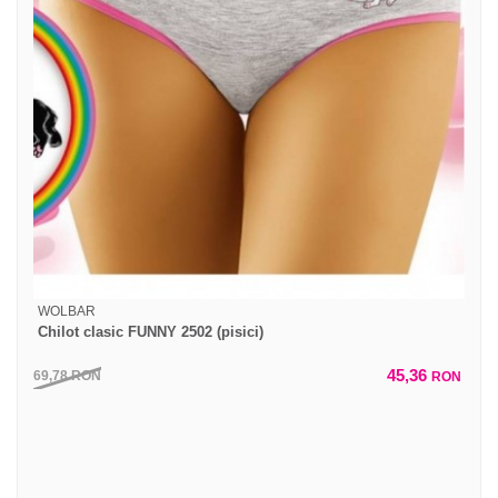
WOLBAR
Chilot clasic FUNNY 2502 (pisici)
45,36
69,78
RON
RON