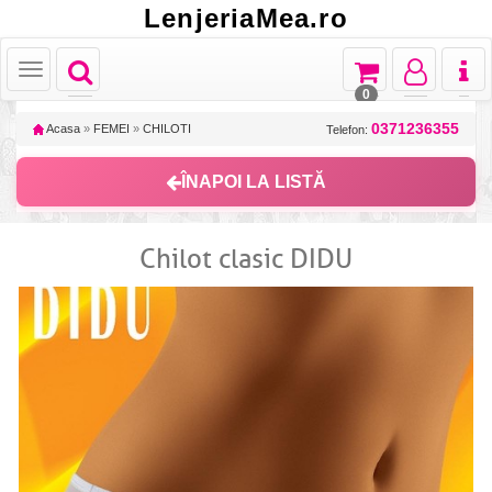
LenjeriaMea.ro
Toggle
Toggle
Toggle
Toggl
Toggle
navigation
navigation
navigation
naviga
navigation
0
0371236355
Acasa
»
FEMEI
»
CHILOTI
Telefon:
ÎNAPOI LA LISTĂ
Chilot clasic DIDU