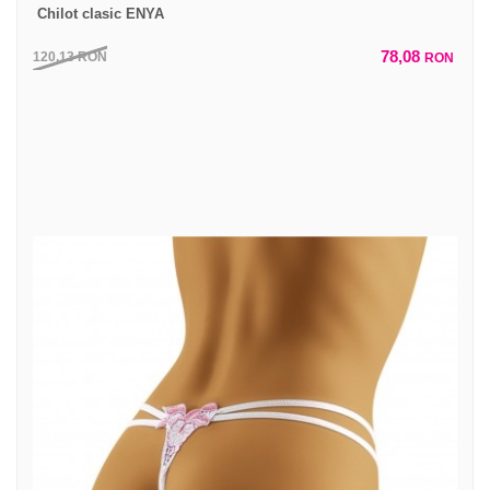
Chilot clasic ENYA
78,08
120,13
RON
RON