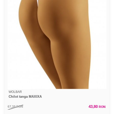
WOLBAR
Chilot tanga MAXIXA
43,80
67,39
RON
RON