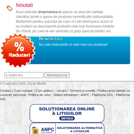
Noutati
Noul website
lenjeriamea.ro
aduce un plus de calitate
clientilor printr-o gama de produse semnificativ imbunatatita.
Multumim pentru suportul pe care ni l-ati oferit pana acum si
va invitam sa descoperiti probabil cele mai frumoase modele
de chiloti, pe care le-am selectat cu grija special pentru voi.
Newsletter
Nu rata reducerile si cele mai noi produse!
© Copyright 2026, Duras Media
Contact
|
Cum cumpar
|
Cum platesc
|
Livrare
|
Termeni si conditii
|
Prelucrarea datelor cu
caracter personal
|
Politica de retur
|
Sfaturi intretinere
|
ANPC
|
Platforma SOL
|
Platforma
SAL