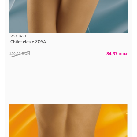
WOLBAR
Chilot clasic ZOYA
84,37
129,80
RON
RON