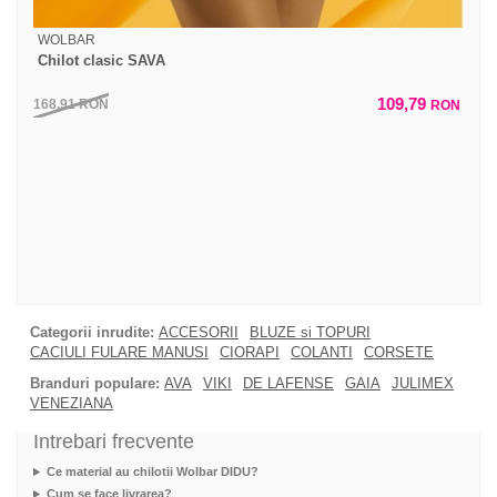
WOLBAR
Chilot clasic SAVA
109,79
168,91
RON
RON
Categorii inrudite:
ACCESORII
BLUZE si TOPURI
CACIULI FULARE MANUSI
CIORAPI
COLANTI
CORSETE
Branduri populare:
AVA
VIKI
DE LAFENSE
GAIA
JULIMEX
VENEZIANA
Intrebari frecvente
Ce material au chilotii Wolbar DIDU?
Cum se face livrarea?