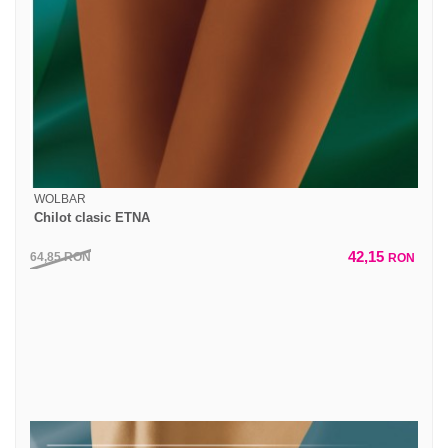
WOLBAR
Chilot clasic ETNA
42,15
64,85
RON
RON