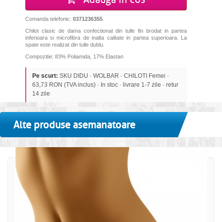
Comanda telefonic:
0371236355
Chilot clasic de dama confectionat din tulle fin brodat in partea
inferioara si microfibra de inalta calitate in partea superioara. La
spate este realizat din tulle dublu.
Compozitie: 83% Poliamida, 17% Elastan
Pe scurt:
SKU DIDU · WOLBAR · CHILOTI Femei ·
63,73 RON (TVA inclus) · In stoc · livrare 1-7 zile · retur
14 zile
Alte produse asemanatoare