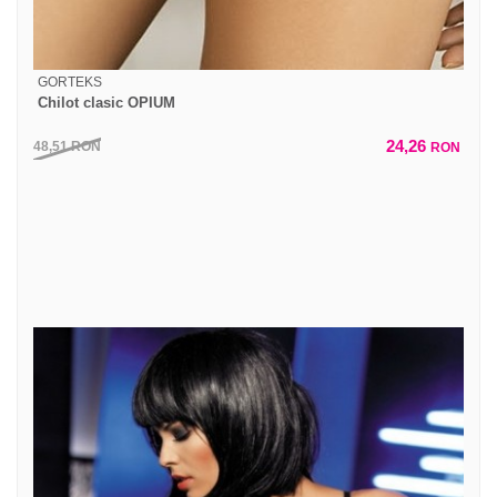
GORTEKS
Chilot clasic OPIUM
24,26
48,51
RON
RON