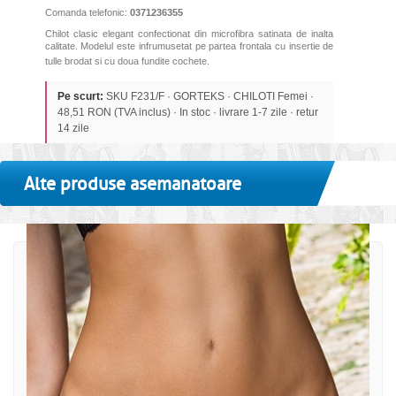
Comanda telefonic:
0371236355
Chilot clasic elegant confectionat din microfibra satinata de inalta
calitate. Modelul este infrumusetat pe partea frontala cu insertie de
tulle brodat si cu doua fundite cochete.
Pe scurt:
SKU F231/F · GORTEKS · CHILOTI Femei ·
48,51 RON (TVA inclus) · In stoc · livrare 1-7 zile · retur
14 zile
Alte produse asemanatoare