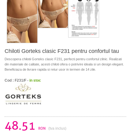
Chiloti Gorteks clasic F231 pentru confortul tau
Descopera chilotii Gorteks clasic F231, perfecti pentru confortul zilnic. Realizati
din materiale de calitate, acesti chiloti ofera o potrivire ideala si un design elegant.
Beneficiaza de livrare rapida si retur usor in termen de 14 zile.
Cod : F231/F -
in stoc
48.51
RON
(tva inclus)