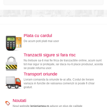
Plata cu cardul
De acum poti plati mai usor
Tranzactii sigure si fara risc
Nu trebuie sa-ti mai fie frica de tranzactiile online, acum sunt
tot mai sigur si protejate, iar daca nu-ti place produsul, acesta
se poate returna usor.
Transport oriunde
Livram comanda ta oriunde te-ai afla. Costul de livrare
variaza in functie de valoarea comenzii si poate fi chiar
gratuit.
Noutati
Noul website
lenjeriamea.ro
aduce un plus de calitate