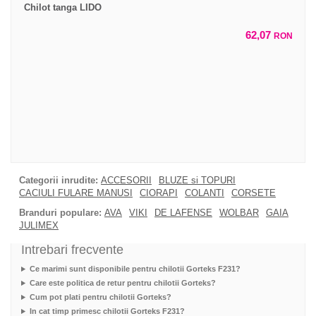
Chilot tanga LIDO
62,07
RON
Categorii inrudite:
ACCESORII
BLUZE si TOPURI
CACIULI FULARE MANUSI
CIORAPI
COLANTI
CORSETE
Branduri populare:
AVA
VIKI
DE LAFENSE
WOLBAR
GAIA
JULIMEX
Intrebari frecvente
Ce marimi sunt disponibile pentru chilotii Gorteks F231?
Care este politica de retur pentru chilotii Gorteks?
Cum pot plati pentru chilotii Gorteks?
In cat timp primesc chilotii Gorteks F231?