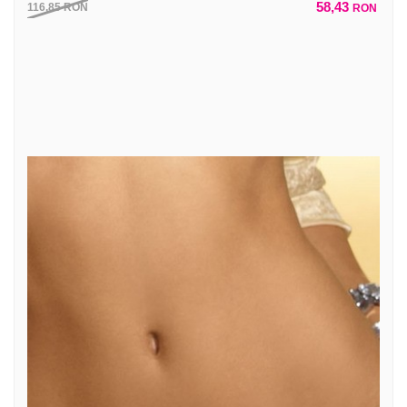
58,43
116,85
RON
RON