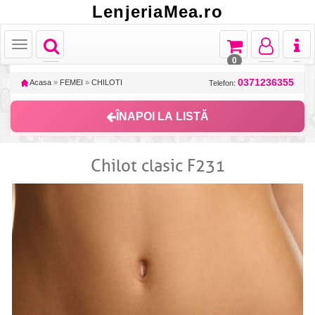
LenjeriaMea.ro
Toggle
Toggle
Toggle
Toggl
Toggle
navigation
navigation
navigation
naviga
navigation
0
0371236355
Acasa
»
FEMEI
»
CHILOTI
Telefon:
ÎNAPOI LA LISTĂ
Chilot clasic F231