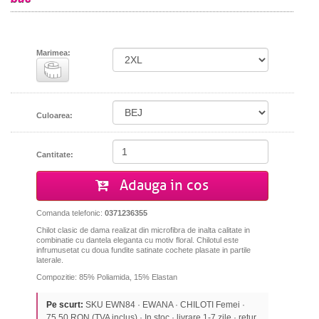
Marimea:
Culoarea:
Cantitate:
Adauga in cos
Comanda telefonic:
0371236355
Chilot clasic
de dama realizat din microfibra de inalta calitate in
combinatie cu dantela eleganta cu motiv floral. Chilotul este
infrumusetat cu doua fundite satinate cochete plasate in partile
laterale.
Compozitie: 85% Poliamida, 15% Elastan
Pe scurt:
SKU EWN84 · EWANA · CHILOTI Femei ·
75,50 RON (TVA inclus) · In stoc · livrare 1-7 zile · retur