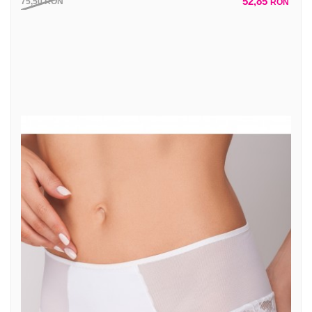
52,85
75,50
RON
RON