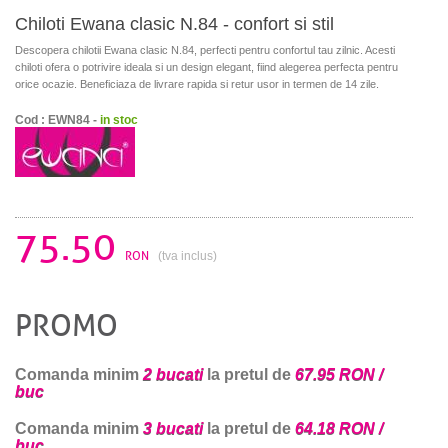
Chiloti Ewana clasic N.84 - confort si stil
Descopera chilotii Ewana clasic N.84, perfecti pentru confortul tau zilnic. Acesti
chiloti ofera o potrivire ideala si un design elegant, fiind alegerea perfecta pentru
orice ocazie. Beneficiaza de livrare rapida si retur usor in termen de 14 zile.
Cod : EWN84 -
in stoc
75.50
RON
(tva inclus)
PROMO
Comanda minim
2 bucati
la pretul de
67.95 RON /
buc
Comanda minim
3 bucati
la pretul de
64.18 RON /
buc