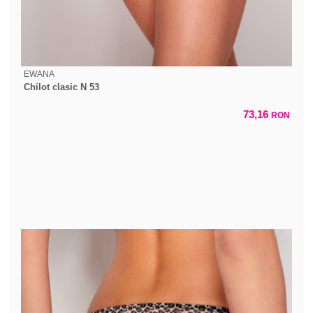
EWANA
Chilot clasic N 53
73,16
RON