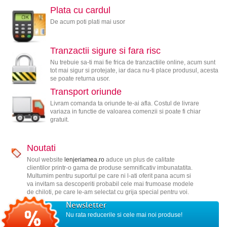
Plata cu cardul
De acum poti plati mai usor
Tranzactii sigure si fara risc
Nu trebuie sa-ti mai fie frica de tranzactiile online, acum sunt
tot mai sigur si protejate, iar daca nu-ti place produsul, acesta
se poate returna usor.
Transport oriunde
Livram comanda ta oriunde te-ai afla. Costul de livrare
variaza in functie de valoarea comenzii si poate fi chiar
gratuit.
Noutati
Noul website
lenjeriamea.ro
aduce un plus de calitate
clientilor printr-o gama de produse semnificativ imbunatatita.
Multumim pentru suportul pe care ni l-ati oferit pana acum si
va invitam sa descoperiti probabil cele mai frumoase modele
de chiloti, pe care le-am selectat cu grija special pentru voi.
Newsletter
Nu rata reducerile si cele mai noi produse!