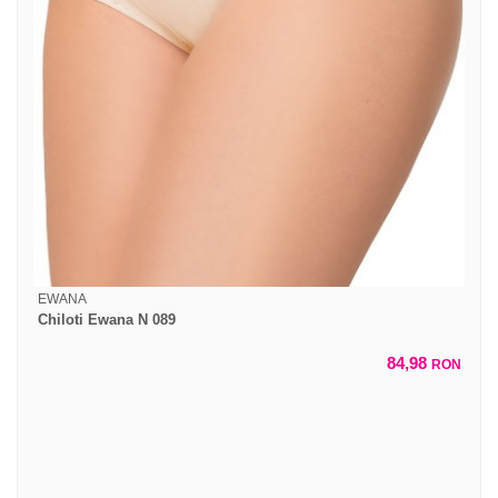
EWANA
Chiloti Ewana N 089
84,98
RON