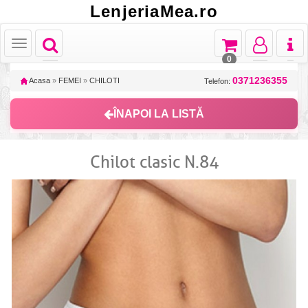
LenjeriaMea.ro
Toggle
Toggle
Toggle
Toggl
Toggle
navigation
navigation
navigation
naviga
navigation
0
0371236355
Acasa
»
FEMEI
»
CHILOTI
Telefon:
ÎNAPOI LA LISTĂ
Chilot clasic N.84