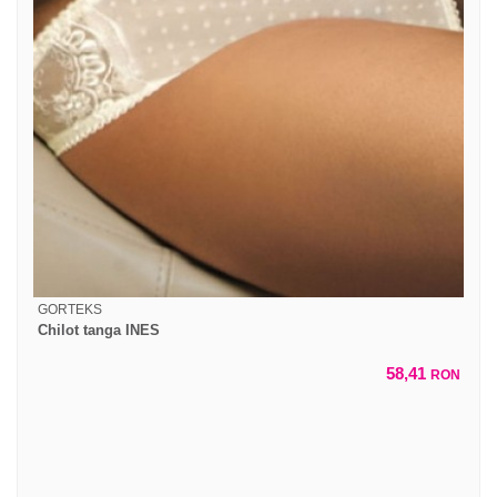
GORTEKS
Chilot tanga INES
58,41
RON