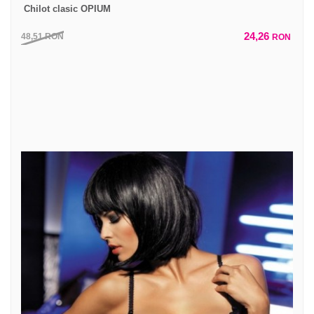
Chilot clasic OPIUM
24,26
48,51
RON
RON