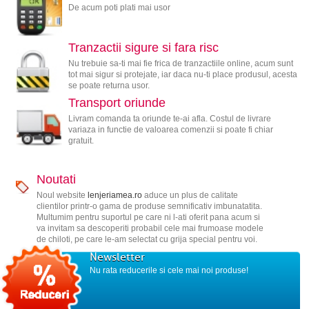
De acum poti plati mai usor
Tranzactii sigure si fara risc
Nu trebuie sa-ti mai fie frica de tranzactiile online, acum sunt
tot mai sigur si protejate, iar daca nu-ti place produsul, acesta
se poate returna usor.
Transport oriunde
Livram comanda ta oriunde te-ai afla. Costul de livrare
variaza in functie de valoarea comenzii si poate fi chiar
gratuit.
Noutati
Noul website
lenjeriamea.ro
aduce un plus de calitate
clientilor printr-o gama de produse semnificativ imbunatatita.
Multumim pentru suportul pe care ni l-ati oferit pana acum si
va invitam sa descoperiti probabil cele mai frumoase modele
de chiloti, pe care le-am selectat cu grija special pentru voi.
Newsletter
Nu rata reducerile si cele mai noi produse!