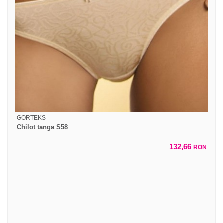
GORTEKS
Chilot tanga S58
132,66
RON