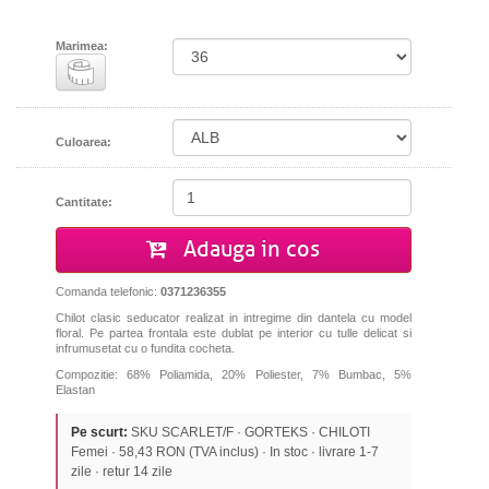
Marimea:
Culoarea:
Cantitate:
Adauga in cos
Comanda telefonic:
0371236355
Chilot clasic seducator realizat in intregime din dantela cu model
floral. Pe partea frontala este dublat pe interior cu tulle delicat si
infrumusetat cu o fundita cocheta.
Compozitie: 68% Poliamida, 20% Poliester, 7% Bumbac, 5%
Elastan
Pe scurt:
SKU SCARLET/F · GORTEKS · CHILOTI
Femei · 58,43 RON (TVA inclus) · In stoc · livrare 1-7
zile · retur 14 zile