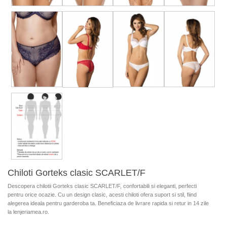
Chiloti Gorteks clasic SCARLET/F
Descopera chilotii Gorteks clasic SCARLET/F, confortabili si eleganti, perfecti
pentru orice ocazie. Cu un design clasic, acesti chiloti ofera suport si stil, fiind
alegerea ideala pentru garderoba ta. Beneficiaza de livrare rapida si retur in 14 zile
la lenjeriamea.ro.