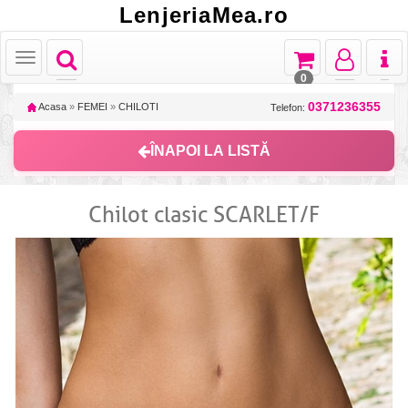
LenjeriaMea.ro
Toggle
Toggle
Toggle
Toggl
Toggle
navigation
navigation
navigation
naviga
navigation
0
0371236355
Acasa
»
FEMEI
»
CHILOTI
Telefon:
ÎNAPOI LA LISTĂ
Chilot clasic SCARLET/F