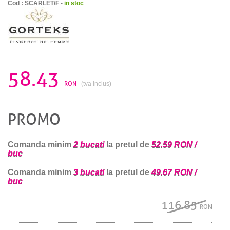
Cod : SCARLET/F -
in stoc
58.43
RON
(tva inclus)
PROMO
Comanda minim
2 bucati
la pretul de
52.59 RON /
buc
Comanda minim
3 bucati
la pretul de
49.67 RON /
buc
116.85
RON