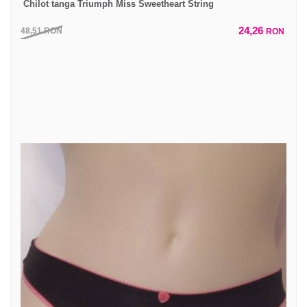
Chilot tanga Triumph Miss Sweetheart String
24,26
48,51
RON
RON