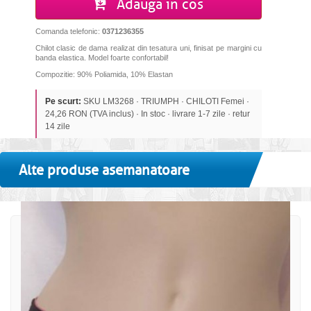
Adauga in cos
Comanda telefonic:
0371236355
Chilot clasic de dama realizat din tesatura uni, finisat pe margini cu
banda elastica. Model foarte confortabil!
Compozitie: 90% Poliamida, 10% Elastan
Pe scurt:
SKU LM3268 · TRIUMPH · CHILOTI Femei ·
24,26 RON (TVA inclus) · In stoc · livrare 1-7 zile · retur
14 zile
Alte produse asemanatoare