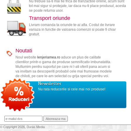
Nu trebuie sa-ti mai fie frica de tranzactiile online, acum sunt
tot mai sigur si protejate, iar daca nu-ti place produsul, acesta
se poate returna usor.
Transport oriunde
Livram comanda ta oriunde te-ai afla. Costul de livrare
variaza in functie de valoarea comenzii si poate fi chiar
gratuit.
Noutati
Noul website
lenjeriamea.ro
aduce un plus de calitate
clientilor printr-o gama de produse semnificativ imbunatatita.
Multumim pentru suportul pe care ni l-ati oferit pana acum si
va invitam sa descoperiti probabil cele mai frumoase modele
de chiloti, pe care le-am selectat cu grija special pentru voi.
Newsletter
Nu rata reducerile si cele mai noi produse!
© Copyright 2026, Duras Media