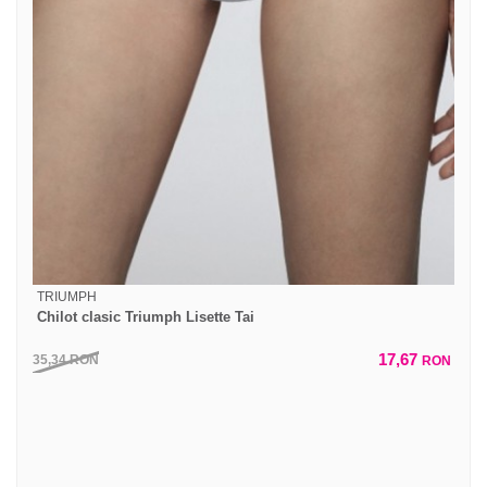
TRIUMPH
Chilot clasic Triumph Lisette Tai
17,67
35,34
RON
RON