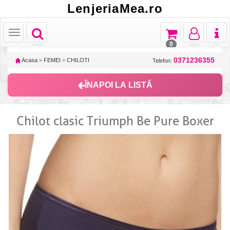
LenjeriaMea.ro
Toggle
Toggle
Toggle
Toggl
Toggle
navigation
navigation
navigation
naviga
navigation
0
0371236355
Acasa
»
FEMEI
»
CHILOTI
Telefon:
ÎNAPOI LA LISTĂ
Chilot clasic Triumph Be Pure Boxer