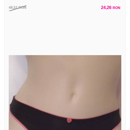
24,26
48,51
RON
RON