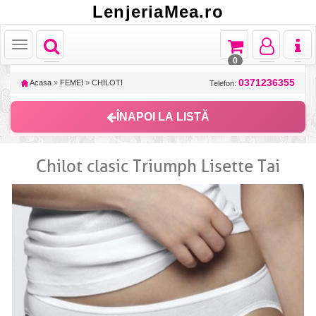
LenjeriaMea.ro
Toggle
Toggle
Toggle
Toggl
Toggle
navigation
navigation
navigation
naviga
navigation
0
0371236355
Acasa
»
FEMEI
»
CHILOTI
Telefon:
ÎNAPOI LA LISTĂ
Chilot clasic Triumph Lisette Tai