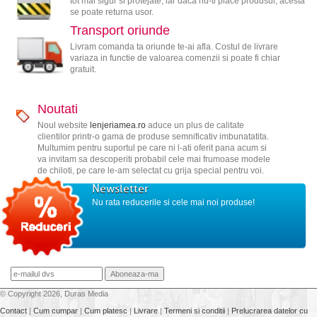
tot mai sigur si protejate, iar daca nu-ti place produsul, acesta
se poate returna usor.
Transport oriunde
Livram comanda ta oriunde te-ai afla. Costul de livrare
variaza in functie de valoarea comenzii si poate fi chiar
gratuit.
Noutati
Noul website
lenjeriamea.ro
aduce un plus de calitate
clientilor printr-o gama de produse semnificativ imbunatatita.
Multumim pentru suportul pe care ni l-ati oferit pana acum si
va invitam sa descoperiti probabil cele mai frumoase modele
de chiloti, pe care le-am selectat cu grija special pentru voi.
Newsletter
Nu rata reducerile si cele mai noi produse!
© Copyright 2026, Duras Media
Contact
|
Cum cumpar
|
Cum platesc
|
Livrare
|
Termeni si conditii
|
Prelucrarea datelor cu