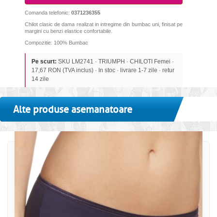
Comanda telefonic:
0371236355
Chilot clasic de dama realizat in intregime din bumbac uni, finisat pe
margini cu benzi elastice confortabile.
Compozitie: 100% Bumbac
Pe scurt:
SKU LM2741 · TRIUMPH · CHILOTI Femei ·
17,67 RON (TVA inclus) · In stoc · livrare 1-7 zile · retur
14 zile
Alte produse asemanatoare