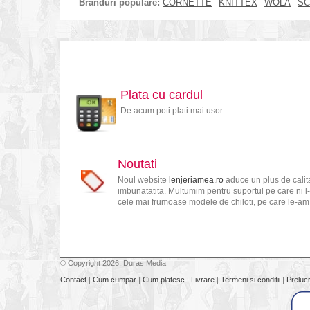
Branduri populare:
CORNETTE
KNITTEX
WOLA
SC
Plata cu cardul
De acum poti plati mai usor
Noutati
Noul website
lenjeriamea.ro
aduce un plus de calita
imbunatatita. Multumim pentru suportul pe care ni l-
cele mai frumoase modele de chiloti, pe care le-am s
© Copyright 2026, Duras Media
Contact
|
Cum cumpar
|
Cum platesc
|
Livrare
|
Termeni si conditii
|
Preluc