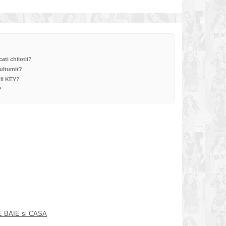
ati chilotii?
multumit?
tii KEY?
?
 BAIE si CASA