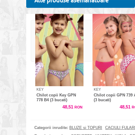
Alte produse asemanatoare
KEY
KEY
Chilot copii Key GPN
Chilot copii GPN 739 
778 B4 (3 bucati)
(3 bucati)
48,51
48,51
RON
R
Categorii inrudite:
BLUZE si TOPURI
CACIULI FULA