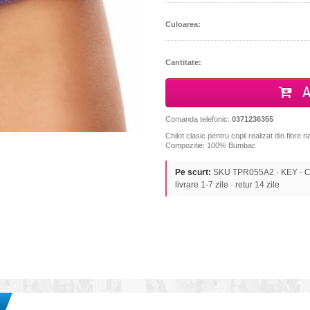
Culoarea:
Cantitate:
A
Comanda telefonic:
0371236355
Chilot clasic pentru copii realizat din fibre
Compozitie: 100% Bumbac
Pe scurt:
SKU TPR055A2 · KEY · CHIL
livrare 1-7 zile · retur 14 zile