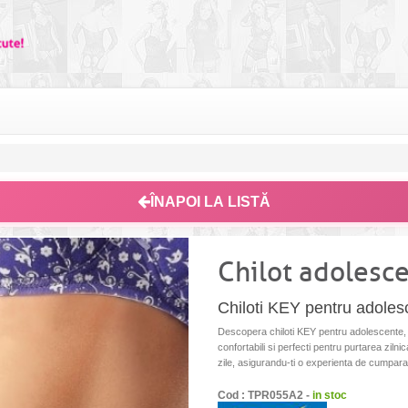
ÎNAPOI LA LISTĂ
Chilot adolesce
Chiloti KEY pentru adoles
Descopera chiloti KEY pentru adolescente, mo
confortabili si perfecti pentru purtarea zilni
zile, asigurandu-ti o experienta de cumpara
Cod : TPR055A2 -
in stoc