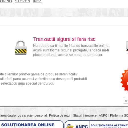
ORPIO
STEVEN
INEZ
Tranzactii sigure si fara risc
Nu trebuie sa-ti mai fie frica de tranzactiile online,
acum sunt tot mai sigur si protejate, iar daca nu-ti
place produsul, acesta se poate returna usor.
te clientilor printr-o gama de produse semnificativ
ati oferit pana acum si va invitam sa descoperiti probabil
electat cu grija special pentru voi.
rarea datelor cu caracter personal
|
Politica de retur
|
Sfaturi intretinere
|
ANPC
|
Platforma S