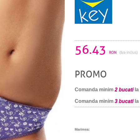
56.43
RON
(tva inclus)
PROMO
Comanda minim
2 bucati
la
Comanda minim
3 bucati
la
Marimea: