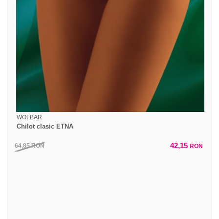
WOLBAR
Chilot clasic ETNA
42,15
64,85
RON
RON