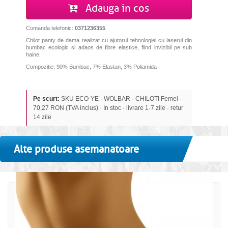
Adauga in cos
Comanda telefonic:
0371236355
Chilot panty de dama realizat cu ajutorul tehnologiei cu laserul din
bumbac ecologic si adaos de fibre elastice, fiind invizibil pe sub
haine.
Compozitie: 90% Bumbac, 7% Elastan, 3% Poliamida
Pe scurt:
SKU ECO-YE · WOLBAR · CHILOTI Femei ·
70,27 RON (TVA inclus) · In stoc · livrare 1-7 zile · retur
14 zile
Alte produse asemanatoare