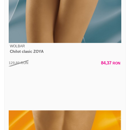
WOLBAR
Chilot clasic ZOYA
84,37
129,80
RON
RON