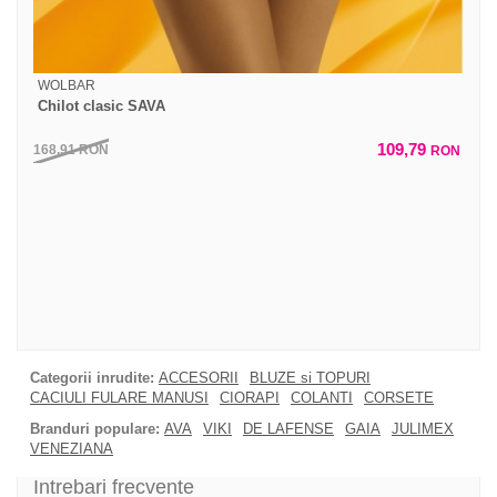
WOLBAR
Chilot clasic SAVA
109,79
168,91
RON
RON
Categorii inrudite:
ACCESORII
BLUZE si TOPURI
CACIULI FULARE MANUSI
CIORAPI
COLANTI
CORSETE
Branduri populare:
AVA
VIKI
DE LAFENSE
GAIA
JULIMEX
VENEZIANA
Intrebari frecvente