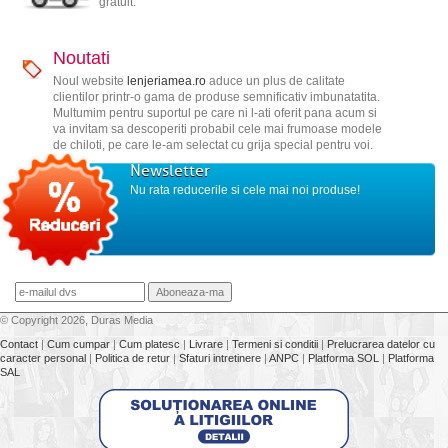
gratuit.
Noutati
Noul website
lenjeriamea.ro
aduce un plus de calitate
clientilor printr-o gama de produse semnificativ imbunatatita.
Multumim pentru suportul pe care ni l-ati oferit pana acum si
va invitam sa descoperiti probabil cele mai frumoase modele
de chiloti, pe care le-am selectat cu grija special pentru voi.
Newsletter
Nu rata reducerile si cele mai noi produse!
© Copyright 2026, Duras Media
Contact
|
Cum cumpar
|
Cum platesc
|
Livrare
|
Termeni si conditii
|
Prelucrarea datelor cu
caracter personal
|
Politica de retur
|
Sfaturi intretinere
|
ANPC
|
Platforma SOL
|
Platforma
SAL