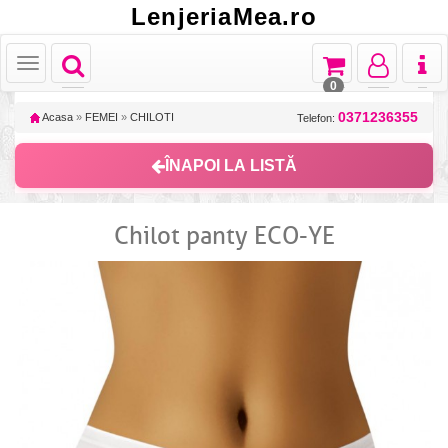
LenjeriaMea.ro
Toggle
Toggle
Toggle
Toggl
Toggle
navigation
navigation
navigation
naviga
navigation
0
0371236355
Acasa
»
FEMEI
»
CHILOTI
Telefon:
ÎNAPOI LA LISTĂ
Chilot panty ECO-YE