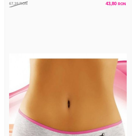
43,80
67,39
RON
RON