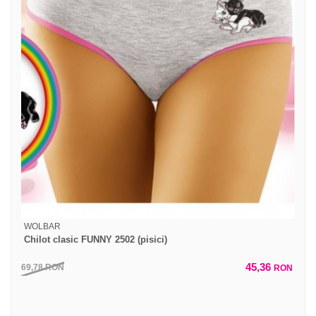
WOLBAR
Chilot clasic FUNNY 2502 (pisici)
45,36
69,78
RON
RON