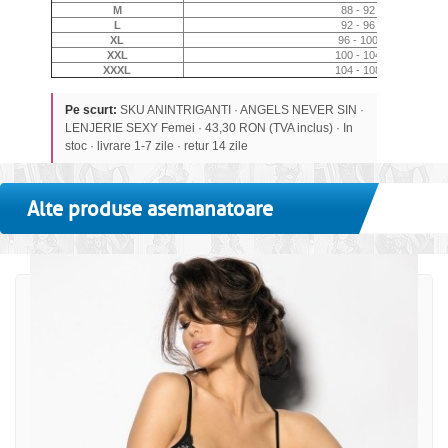
M
88 - 92 cm
L
92 - 96 cm
XL
96 - 100 cm
XXL
100 - 104 cm
XXXL
104 - 108 cm
Pe scurt:
SKU ANINTRIGANTI · ANGELS NEVER SIN ·
LENJERIE SEXY Femei · 43,30 RON (TVA inclus) · In
stoc · livrare 1-7 zile · retur 14 zile
Alte produse asemanatoare