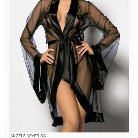
ANGELS NEVER SIN