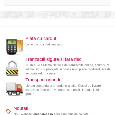
Plata cu cardul
De acum poti plati mai usor
Tranzactii sigure si fara risc
Nu trebuie sa-ti mai fie frica de tranzactiile online, acum sunt
tot mai sigur si protejate, iar daca nu-ti place produsul, acesta
se poate returna usor.
Transport oriunde
Livram comanda ta oriunde te-ai afla. Costul de livrare
variaza in functie de valoarea comenzii si poate fi chiar
gratuit.
Noutati
Noul website
lenjeriamea.ro
aduce un plus de calitate