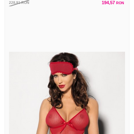
194,57
228,91
RON
RON