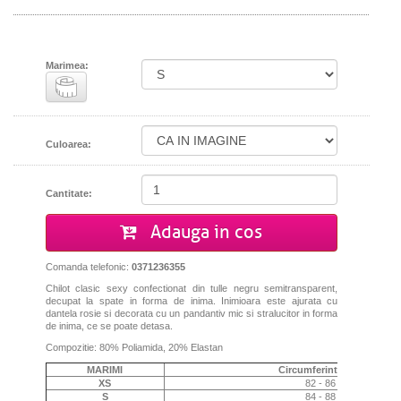
Marimea:
Culoarea:
Cantitate:
Adauga in cos
Comanda telefonic:
0371236355
Chilot clasic sexy confectionat din tulle negru semitransparent,
decupat la spate in forma de inima. Inimioara este ajurata cu
dantela rosie si decorata cu un pandantiv mic si stralucitor in forma
de inima, ce se poate detasa.
Compozitie: 80% Poliamida, 20% Elastan
MARIMI
Circumferinta solduri
XS
82 - 86 cm
S
84 - 88 cm