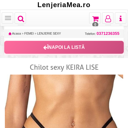
LenjeriaMea.ro
Toggle
Toggle
Toggle
Toggl
Toggle
navigation
navigation
navigation
naviga
navigation
0
0371236355
Acasa
»
FEMEI
»
LENJERIE SEXY
Telefon:
ÎNAPOI LA LISTĂ
Chilot sexy KEIRA LISE