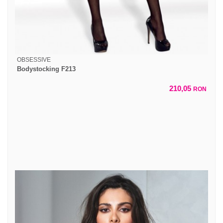
OBSESSIVE
Bodystocking F213
210,05
RON