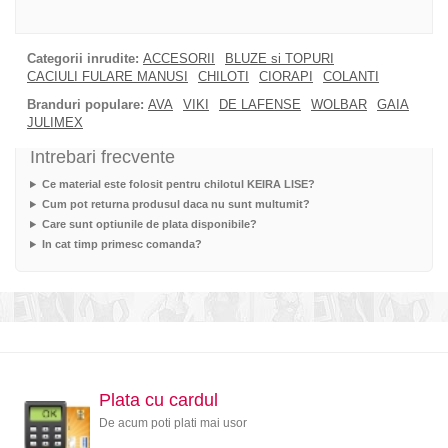
Categorii inrudite:
ACCESORII
BLUZE si TOPURI
CACIULI FULARE MANUSI
CHILOTI
CIORAPI
COLANTI
Branduri populare:
AVA
VIKI
DE LAFENSE
WOLBAR
GAIA
JULIMEX
Intrebari frecvente
Ce material este folosit pentru chilotul KEIRA LISE?
Cum pot returna produsul daca nu sunt multumit?
Care sunt optiunile de plata disponibile?
In cat timp primesc comanda?
Plata cu cardul
De acum poti plati mai usor