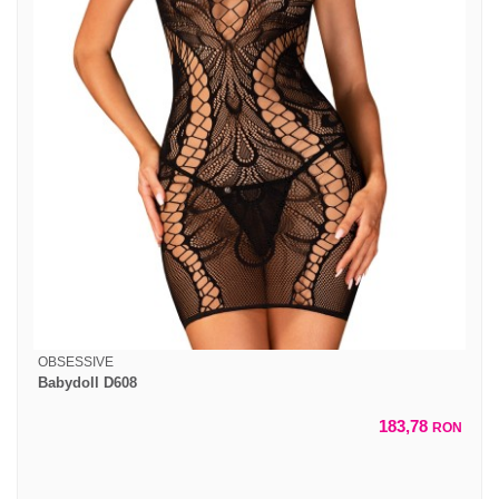
OBSESSIVE
Babydoll D608
183,78
RON