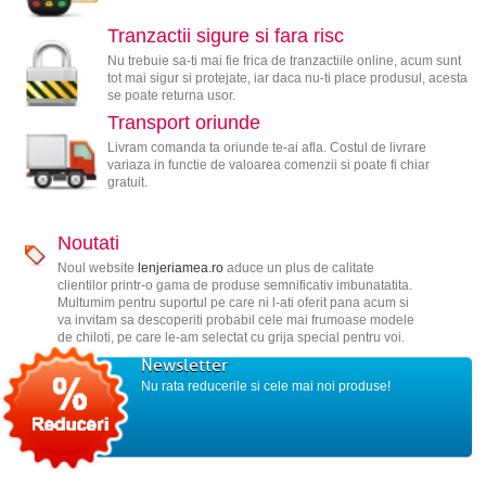
Tranzactii sigure si fara risc
Nu trebuie sa-ti mai fie frica de tranzactiile online, acum sunt
tot mai sigur si protejate, iar daca nu-ti place produsul, acesta
se poate returna usor.
Transport oriunde
Livram comanda ta oriunde te-ai afla. Costul de livrare
variaza in functie de valoarea comenzii si poate fi chiar
gratuit.
Noutati
Noul website
lenjeriamea.ro
aduce un plus de calitate
clientilor printr-o gama de produse semnificativ imbunatatita.
Multumim pentru suportul pe care ni l-ati oferit pana acum si
va invitam sa descoperiti probabil cele mai frumoase modele
de chiloti, pe care le-am selectat cu grija special pentru voi.
Newsletter
Nu rata reducerile si cele mai noi produse!