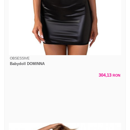
OBSESSIVE
Babydoll DOMINNA
304,13
RON