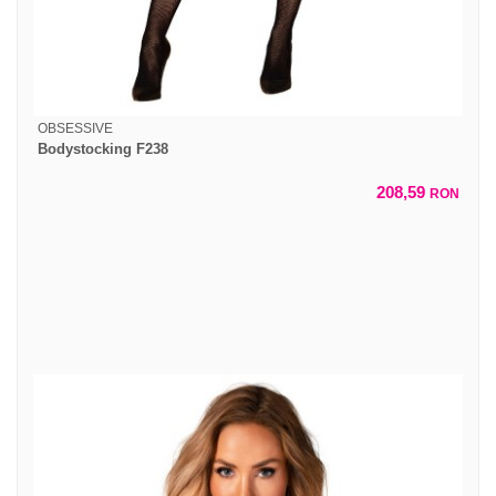
OBSESSIVE
Bodystocking F238
208,59
RON